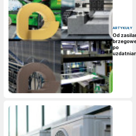
ARTYKUŁY
Od zasila
brzegow
po
uzdatnian
wody:
zwycięzc
nagród
vector
awards
2026