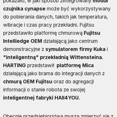
pokazało, w jaki sposób zintegrowany
moduł
czujnika cynapse
może być wykorzystywany
do pobierania danych, takich jak temperatura,
wibracje i czas pracy przekładni. Fujitsu
przedstawiło platformę chmurową
Fujitsu
Intelliedge OEM
działającą jako centrum
demonstracyjne z
symulatorem firmy Kuka
i
"inteligentną" przekładnią Wittensteina
.
HARTING
przedstawił
platformę Mica
działającą jako brama do integracji danych z
chmurą OEM Fujitsu
oraz do agregacji
informacji o stanie robota ze swojej
inteligentnej fabryki HAII4YOU
.
Obecnie przedsiębiorstwa muszą zmierzyć się z