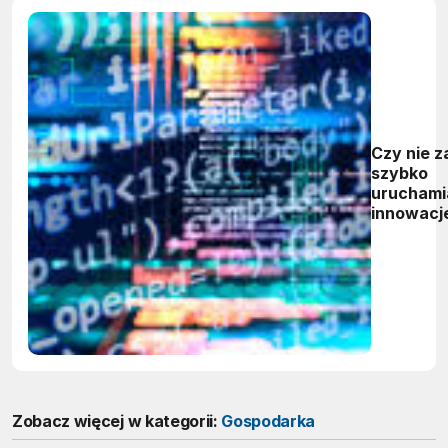
Czy nie z
szybko
urucham
innowacje
czyli rel
now, pat
later
Zobacz więcej w kategorii:
Gospodarka