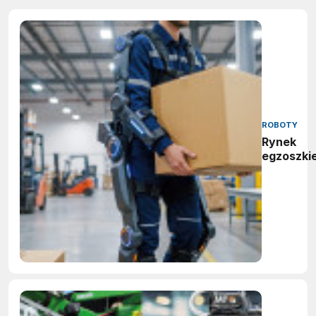
ROBOTY
Rynek
egzoszki