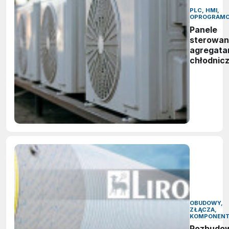
PLC, HMI,
OPROGRAMO
Panele
sterowan
agregata
chłodnic
OBUDOWY,
ZŁĄCZA,
KOMPONEN
Rozbudo