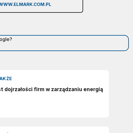
WWW.ELMARK.COM.PL
oogle?