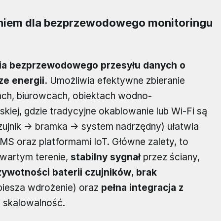
niem dla bezprzewodowego monitoringu
ia bezprzewodowego przesyłu danych o
e energii.
Umożliwia efektywne zbieranie
ach, biurowcach, obiektach wodno-
skiej, gdzie tradycyjne okablowanie lub Wi-Fi są
czujnik → bramka → system nadrzędny) ułatwia
S oraz platformami IoT. Główne zalety, to
wartym terenie,
stabilny sygnał
przez ściany,
 żywotności baterii czujników
,
brak
spiesza wdrożenie) oraz
pełna integracja z
i skalowalność.