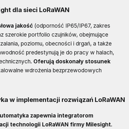
ght dla sieci LoRaWAN
słowa jakość
(odporność IP65/IP67, zakres
 szerokie portfolio czujników, obejmujące
zalania, poziomu, obecności i drgań, a także
ezawodność predestynują je do pracy w halach,
technicznych.
Oferują doskonały stosunek
i skalowalne wdrożenia bezprzewodowych
yka w implementacji rozwiązań LoRaWAN
utomatyka zapewnia integratorom
ji technologii LoRaWAN firmy Milesight
.