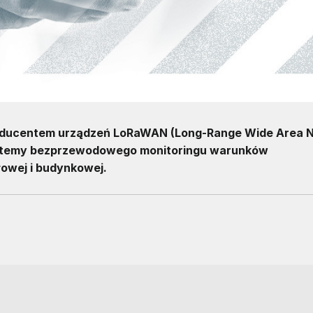
roducentem urządzeń LoRaWAN (Long-Range Wide Area 
 systemy bezprzewodowego monitoringu warunków
łowej i budynkowej.