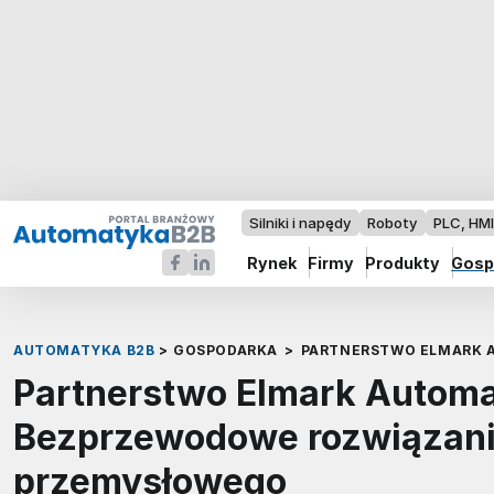
Silniki i napędy
Roboty
PLC, HM
Rynek
Firmy
Produkty
Gosp
AUTOMATYKA B2B
>
GOSPODARKA
>
PARTNERSTWO ELMARK 
Partnerstwo Elmark Automat
Bezprzewodowe rozwiązani
przemysłowego