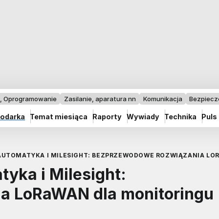
I, Oprogramowanie
Zasilanie, aparatura nn
Komunikacja
Bezpiec
odarka
Temat miesiąca
Raporty
Wywiady
Technika
Puls
AUTOMATYKA I MILESIGHT: BEZPRZEWODOWE ROZWIĄZANIA L
yka i Milesight:
a LoRaWAN dla monitoringu