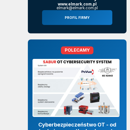
www.elmark.com.pl
elmark@elmark.com.pl
PROFIL FIRMY
POLECAMY
Cyberbezpieczeństwo OT - od