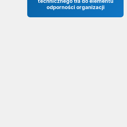
technicznego tła do elementu
odporności organizacji