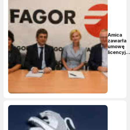
Amica
zawarła
umowę
licencyjn
z firmą
Fagor