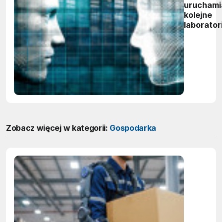
uruchami
kolejne
laborato
sztuczne
inteligenc
Zobacz więcej w kategorii:
Gospodarka