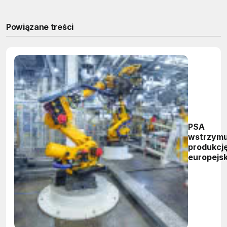
Powiązane treści
PSA
wstrzymu
produkcj
europejs
zakładac