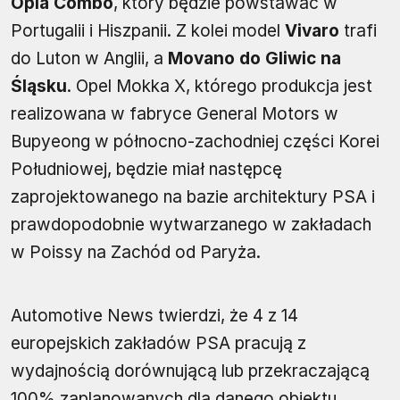
Opla Combo
, który będzie powstawać w
Portugalii i Hiszpanii. Z kolei model
Vivaro
trafi
do Luton w Anglii, a
Movano do Gliwic na
Śląsku
. Opel Mokka X, którego produkcja jest
realizowana w fabryce General Motors w
Bupyeong w północno-zachodniej części Korei
Południowej, będzie miał następcę
zaprojektowanego na bazie architektury PSA i
prawdopodobnie wytwarzanego w zakładach
w Poissy na Zachód od Paryża.
Automotive News twierdzi, że 4 z 14
europejskich zakładów PSA pracują z
wydajnością dorównującą lub przekraczającą
100% zaplanowanych dla danego obiektu