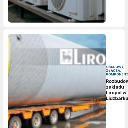
OBUDOWY,
ZŁĄCZA,
KOMPONEN
Rozbudo
zakładu
Liropol w
Lidzbark