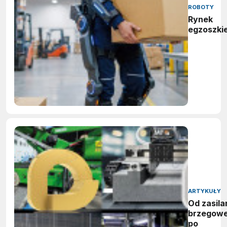
ROBOTY
Rynek
egzoszki
ARTYKUŁY
Od zasila
brzegow
po