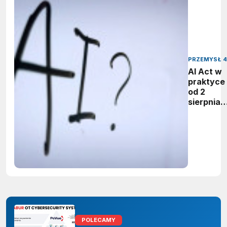
PRZEMYSŁ 4
AI Act w
praktyce 
od 2
sierpnia
firmy maj
obowiąze
ujawnian
zastoso
sztuczne
inteligenc
POLECAMY