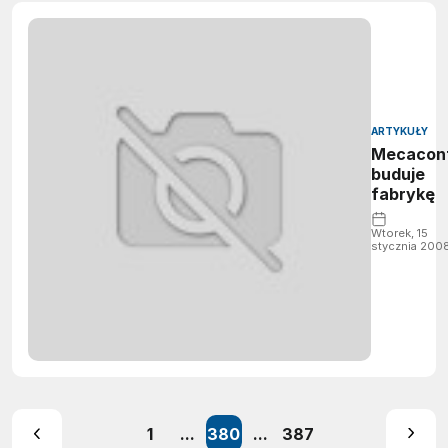
ARTYKUŁY
Mecacont
buduje
fabrykę
Wtorek, 15
stycznia 200
1
...
380
...
387