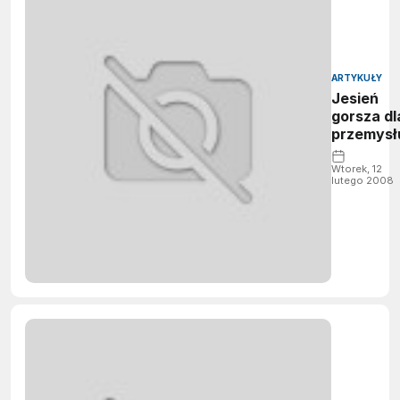
ARTYKUŁY
Jesień
gorsza dl
przemysł
Wtorek, 12
lutego 2008