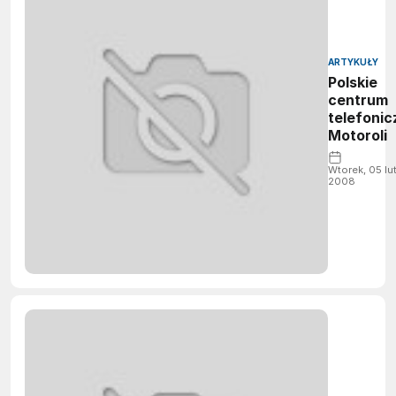
ARTYKUŁY
Polskie
centrum
telefonic
Motoroli
Wtorek, 05 lu
2008