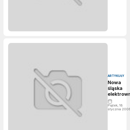
ARTYKUŁY
Nowa
śląska
elektrow
Piątek, 18
stycznia 200