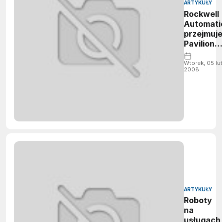
ARTYKUŁY
Rockwell
Automati
przejmuj
Pavilion
Technolo
Wtorek, 05 lu
2008
ARTYKUŁY
Roboty
na
usługach