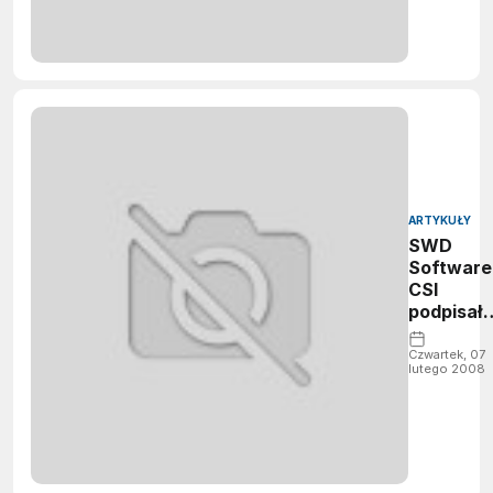
ARTYKUŁY
SWD
Software 
CSI
podpisał
umowę
partners
Czwartek, 07
lutego 2008