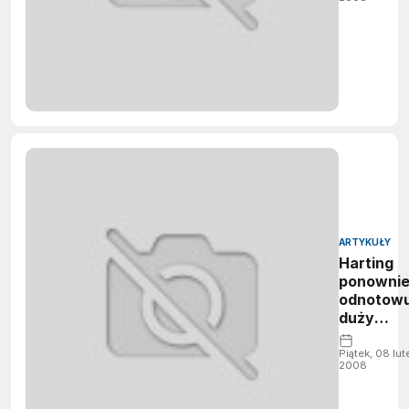
ARTYKUŁY
Harting
ponowni
odnotowu
duży
wzrost
Piątek, 08 lu
2008