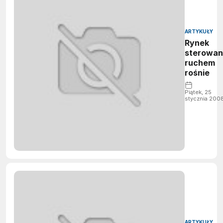
ARTYKUŁY
Rynek
sterowan
ruchem
rośnie
Piątek, 25
stycznia 200
ARTYKUŁY