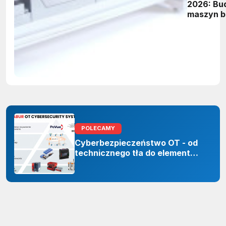
2026: B
maszyn b
szaf
sterowni
w prakty
POLECAMY
Cyberbezpieczeństwo OT - od
technicznego tła do elementu
odporności organizacji