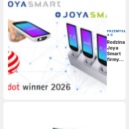
PRZEMYSŁ
4.0
Rodzina
Joya
Smart
firmy
Datalogic
zdobywa
nagrodę
Red Dot
Design
Award
2026