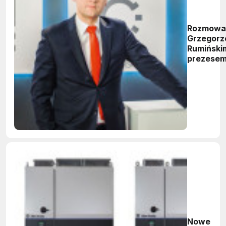
Rozmowa
Grzegor
Rumiński
prezese
zarządu
firmy AN
Nowe