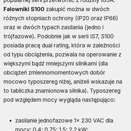
popularnej serii przetwornic z rodziny IG5A.
Falowniki S100
zakupić można w dwóch
różnych stopniach ochrony (IP20 oraz IP66)
oraz w dwóch typach zasilania (jedno i
trójfazowe). Podobnie jak w serii IS7, S100
posiada pracę dual rating, która w zależności
od typu obciążenia, pozwala na operowanie z
większymi bądź mniejszymi silnikami (dla
obciążeń zmiennomomentowych dobór
mocowo typoszereg niżej, aniżeli wskazuje na
to tabliczka znamionowa silnika). Typoszereg
pod względem mocy wygląda następująco:
zasilanie jednofazowe 1× 230 VAC dla
mocy: 0,4; 0,75; 1,5; 2,2 kW;