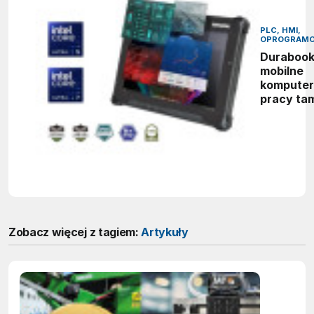
PLC, HMI,
OPROGRAMO
Durabook
mobilne
komputer
pracy ta
gdzie zw
sprzęt ni
wystarcz
Zobacz więcej z tagiem:
Artykuły