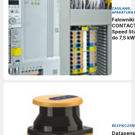
ZASILANIE,
APARATURA 
Falowniki
CONTAC
Speed St
do 7,5 kW
intuicyjn
regulacja
prędkości
bezpiecz
praca sil
BEZPIECZE
Datasens