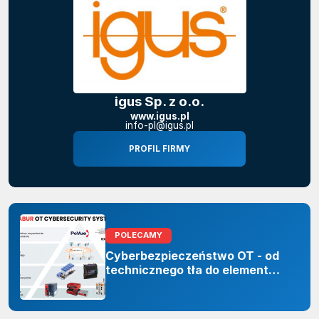
igus Sp. z o.o.
www.igus.pl
info-pl@igus.pl
PROFIL FIRMY
POLECAMY
Cyberbezpieczeństwo OT - od
technicznego tła do elementu
odporności organizacji