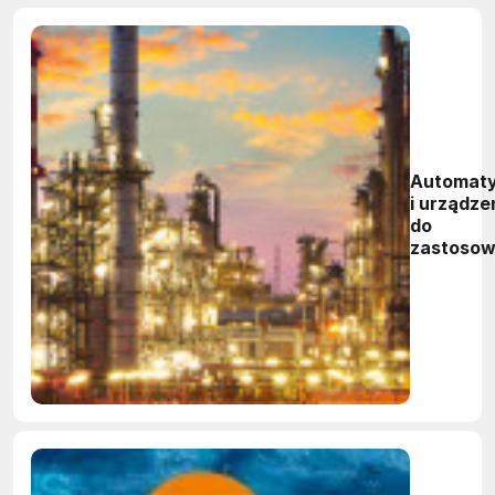
Automat
i urządze
do
zastoso
specjaln