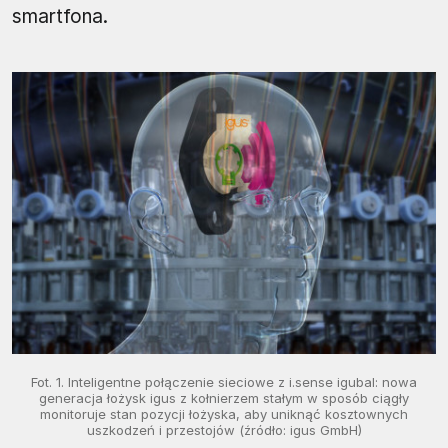
smartfona.
Fot. 1. Inteligentne połączenie sieciowe z i.sense igubal: nowa
generacja łożysk igus z kołnierzem stałym w sposób ciągły
monitoruje stan pozycji łożyska, aby uniknąć kosztownych
uszkodzeń i przestojów (źródło: igus GmbH)