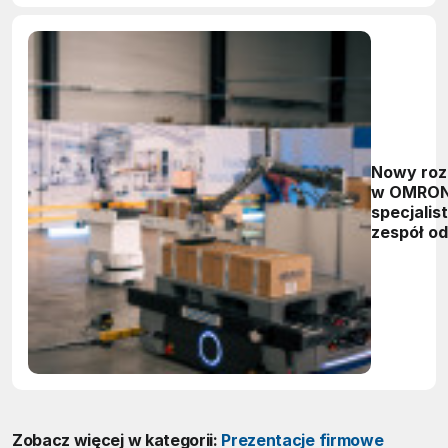
Nowy roz
w OMRON
specjalis
zespół od
robotyki 
lepszej o
klientów
Zobacz więcej w kategorii:
Prezentacje firmowe