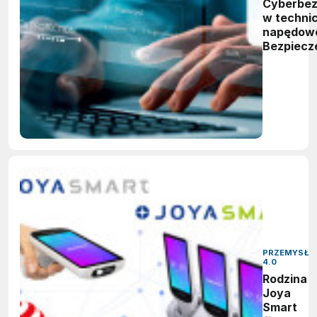
Cyberbez
w techni
napędowe
Bezpiecz
projektu 
eksploat
PRZEMYSŁ
4.0
Rodzina
Joya
Smart