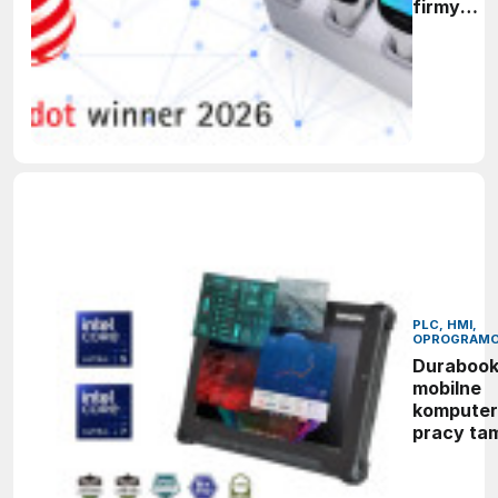
firmy
Datalogic
zdobywa
nagrodę
Red Dot
Design
Award
2026
PLC, HMI,
OPROGRAMO
Durabook
mobilne
komputer
pracy ta
gdzie zw
sprzęt ni