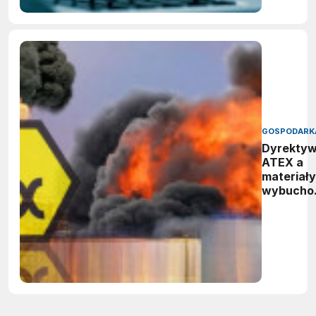
GOSPODARK
Dyrekty
ATEX a
materiały
wybucho
- gdzie
kończy si
zakres
przepisó