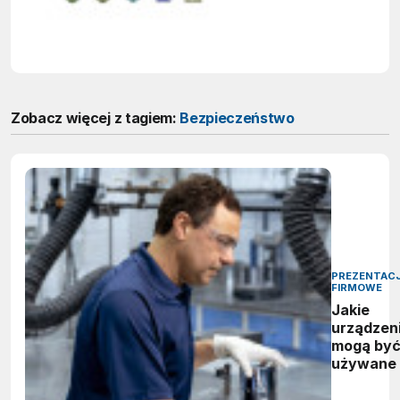
wystarcz
Zobacz więcej z tagiem:
Bezpieczeństwo
PREZENTAC
FIRMOWE
Jakie
urządzen
mogą by
używane
atmosfer
wybucho