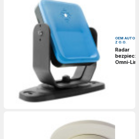
OEM AUTOMA
Z O.O.
Radar
bezpiecz
Omni-Lin