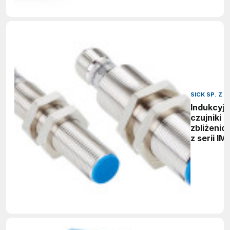
SICK SP. Z O
Indukcyj
czujniki
zbliżenio
z serii IM