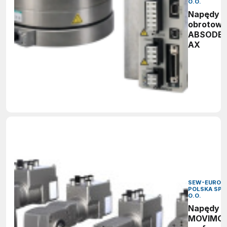
O.O.
Napędy
obrotow
ABSODE
AX
SEW-EURODR
POLSKA SP. 
O.O.
Napędy
MOVIMO