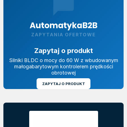
ZAPYTANIA OFERTOWE
Zapytaj o produkt
Silniki BLDC o mocy do 60 W z wbudowanym
małogabarytowym kontrolerem prędkości
obrotowej
ZAPYTAJ O PRODUKT