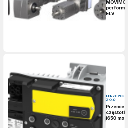
MOVIMO
perform
ELV
LENZE POLSK
Z O.O.
Przemien
częstotli
i650 mot