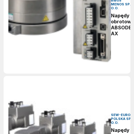
BIBUS
MENOS SP. 
O.O.
Napędy
obrotow
ABSODE
AX
SEW-EURODR
POLSKA SP. 
O.O.
Napędy