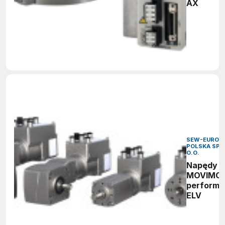
AX
SEW-EURODR
POLSKA SP. 
O.O.
Napędy
MOVIMO
perform
ELV