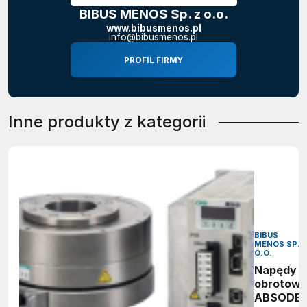
BIBUS MENOS Sp. z o.o.
www.bibusmenos.pl
info@bibusmenos.pl
PROFIL FIRMY
Inne produkty z kategorii
BIBUS
MENOS SP. 
O.O.
Napędy
obrotow
ABSODE