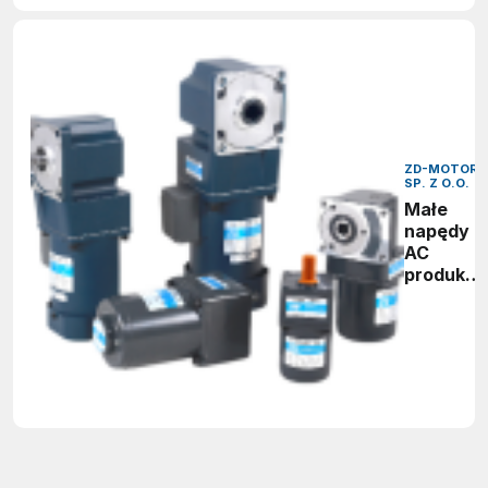
ZD-MOTOR
SP. Z O.O.
Małe
napędy
AC
produkcji
ZD-
MOTOR