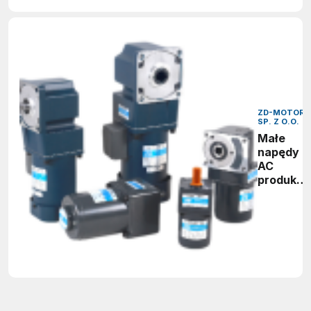
ZD-MOTOR
SP. Z O.O.
Małe
napędy
AC
produkcji
ZD-
MOTOR