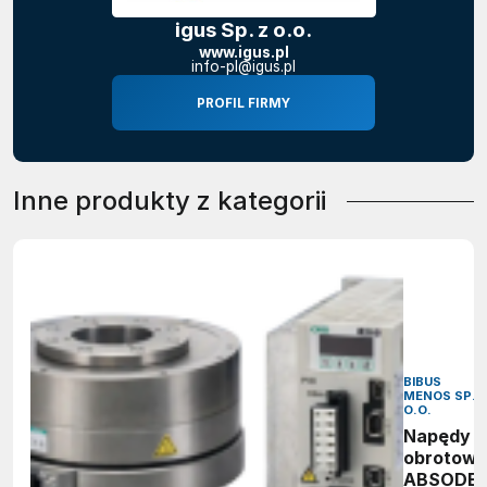
igus Sp. z o.o.
www.igus.pl
info-pl@igus.pl
PROFIL FIRMY
Inne produkty z kategorii
BIBUS
MENOS SP. 
O.O.
Napędy
obrotow
ABSODE