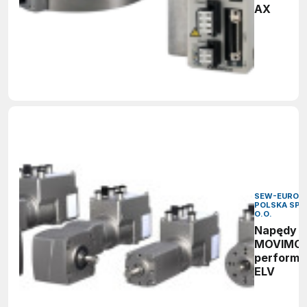
AX
SEW-EURODR
POLSKA SP. 
O.O.
Napędy
MOVIMO
perform
ELV