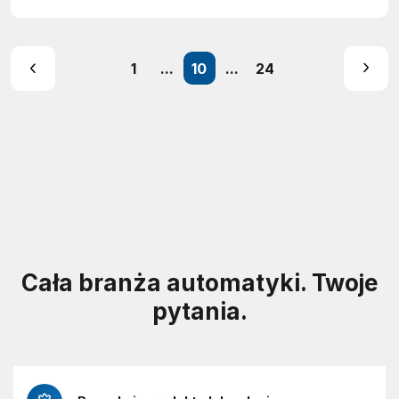
1
...
10
...
24
Cała branża automatyki. Twoje
pytania.