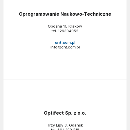
Oprogramowanie Naukowo-Techniczne
Oboźna 11, Kraków
tel.
126304952
ont.com.pl
info@ont.com.pl
Optifect Sp. z o.o.
Trzy Lipy 3, Gdańsk
tel.
664 109 218