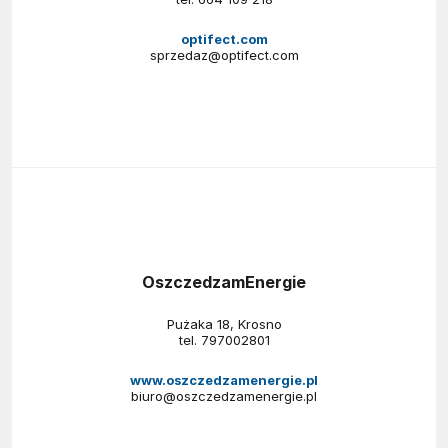
optifect.com
sprzedaz@optifect.com
OszczedzamEnergie
Pużaka 18, Krosno
tel.
797002801
www.oszczedzamenergie.pl
biuro@oszczedzamenergie.pl