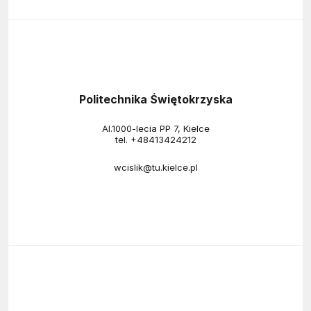
Politechnika Świętokrzyska
Al.1000-lecia PP 7, Kielce
tel.
+48413424212
wcislik@tu.kielce.pl