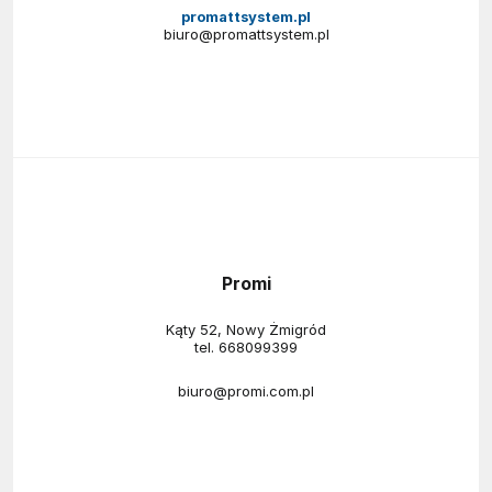
promattsystem.pl
biuro@promattsystem.pl
Promi
Kąty 52, Nowy Żmigród
tel.
668099399
biuro@promi.com.pl