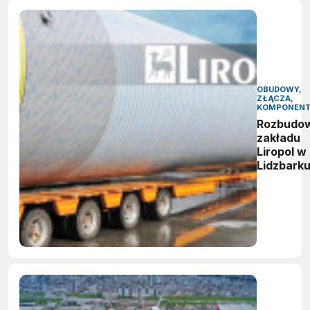
OBUDOWY,
ZŁĄCZA,
KOMPONEN
Rozbudo
zakładu
Liropol w
Lidzbark