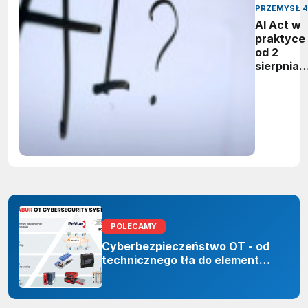
PRZEMYSŁ 4
AI Act w
praktyce 
od 2
sierpnia
firmy maj
obowiąze
ujawnian
zastoso
sztuczne
inteligenc
POLECAMY
Cyberbezpieczeństwo OT - od
technicznego tła do elementu
odporności organizacji