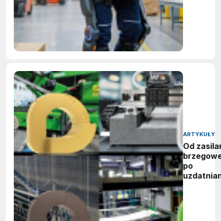
ARTYKUŁY
Od zasila
brzegow
po
uzdatnian
wody:
zwycięzc
nagród
vector