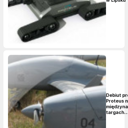
w Lipsku
Debiut pr
Proteus 
międzyn
targach
Interschu