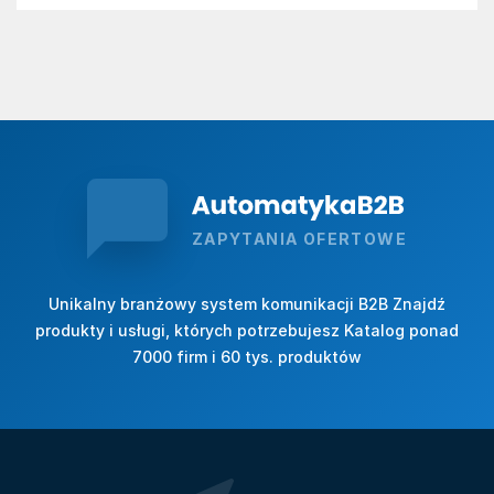
ZAPYTANIA OFERTOWE
Unikalny branżowy system komunikacji B2B Znajdź
produkty i usługi, których potrzebujesz Katalog ponad
7000 firm i 60 tys. produktów