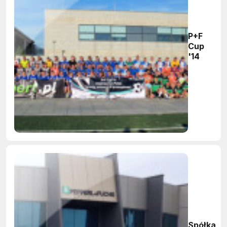
P+F
Cup
'14
Spółka