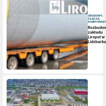
OBUDOWY,
ZŁĄCZA,
KOMPONEN
Rozbudo
zakładu
Liropol w
Lidzbark