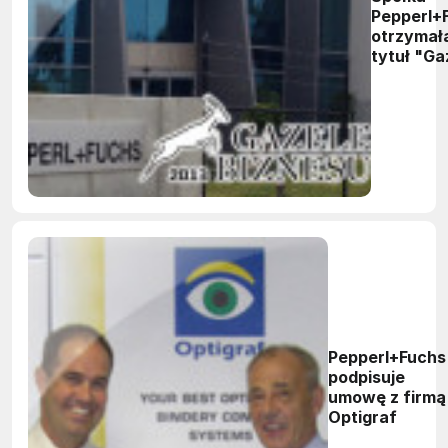
Pepperl+
otrzymał
tytuł "Ga
Biznesu"
Pepperl+Fuchs
podpisuje
umowę z firmą
Optigraf