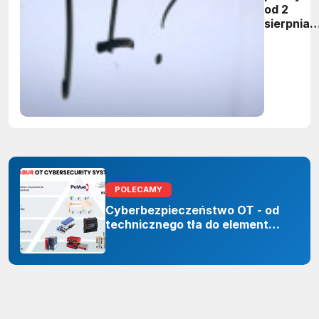
od 2
sierpnia
firmy maj
obowiąze
ujawnian
zastoso
sztuczne
inteligenc
POLECAMY
Cyberbezpieczeństwo OT - od
technicznego tła do elementu
odporności organizacji