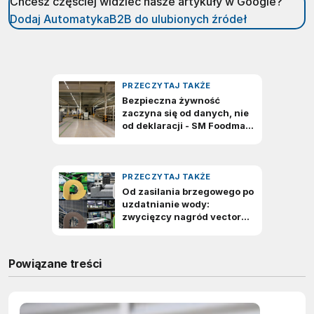
Chcesz częściej widzieć nasze artykuły w Google?
Dodaj AutomatykaB2B do ulubionych źródeł
Powiązane treści