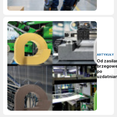
ARTYKUŁY
Od zasila
brzegow
po
uzdatnian
wody:
zwycięzc
nagród
vector
awards
2026