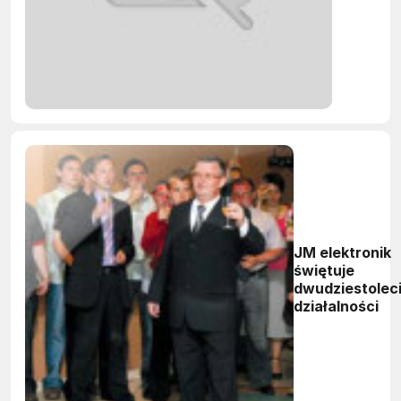
Polsce
JM elektronik
świętuje
dwudziestolec
działalności