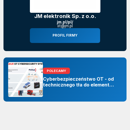
JM elektronik Sp. z o.o.
jm.pl/pl/
iit@jm.pl
PROFIL FIRMY
POLECAMY
Cyberbezpieczeństwo OT - od
technicznego tła do elementu
odporności organizacji