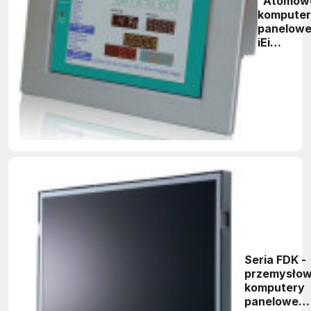
"Atomow
kompute
panelow
iEi
Integrati
Corp.
Seria FDK -
przemysło
komputery
panelowe