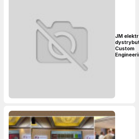
JM elektr
dystrybu
Custom
Engineer