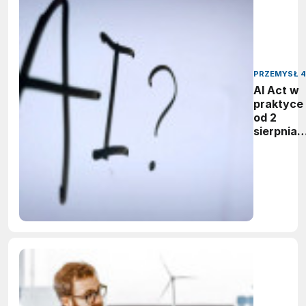
PRZEMYSŁ 4
AI Act w
praktyce 
od 2
sierpnia
firmy maj
obowiąze
ujawnian
zastoso
sztuczne
inteligenc