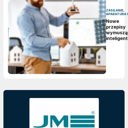
ZASILANIE,
APARATURA 
Nowe
przepisy
wymuszą
inteligen
zarządza
energią.
Polskie
firmy maj
czas do
2027 rok