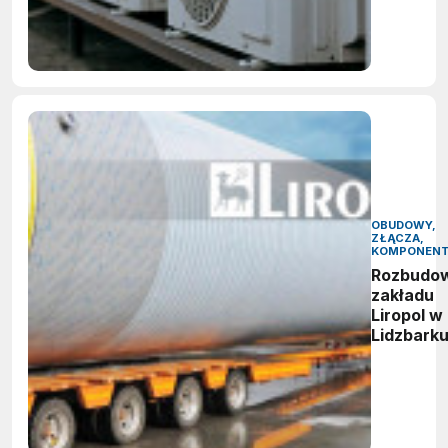
OBUDOWY,
ZŁĄCZA,
KOMPONEN
Rozbudo
zakładu
Liropol w
Lidzbark