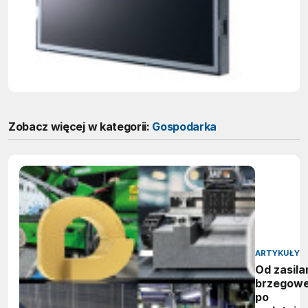
typu open
frame
Zobacz więcej w kategorii:
Gospodarka
ARTYKUŁY
Od zasila
brzegow
po