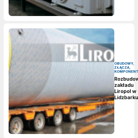
OBUDOWY,
ZŁĄCZA,
KOMPONEN
Rozbudo
zakładu
Liropol w
Lidzbark