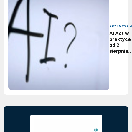
PRZEMYSŁ 4
AI Act w
praktyce 
od 2
sierpnia
firmy maj
obowiąze
ujawnian
zastoso
sztuczne
inteligenc