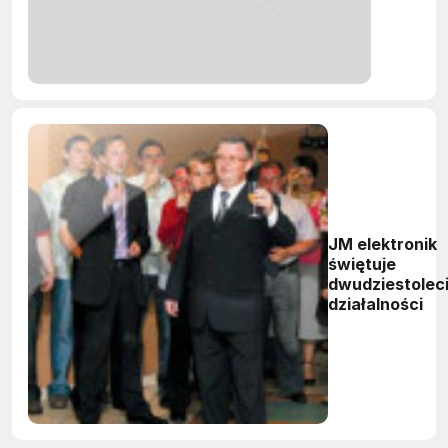
JM elektronik
świętuje
dwudziestolec
działalności