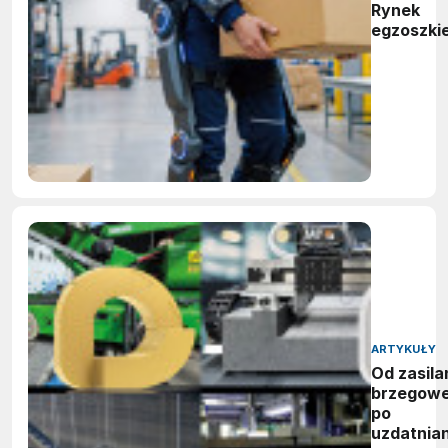
Rynek
egzoszki
ARTYKUŁY
Od zasila
brzegow
po
uzdatnian