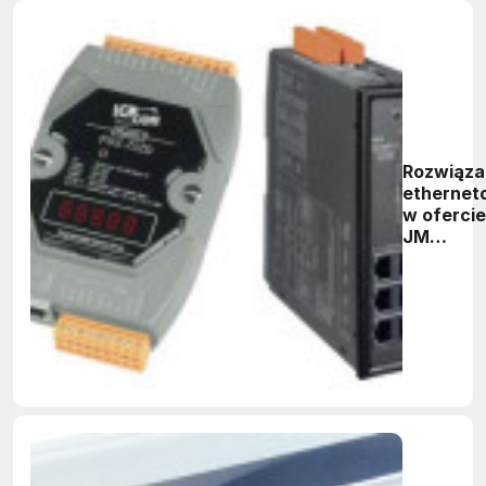
Rozwiąza
ethernet
w ofercie
JM
elektroni