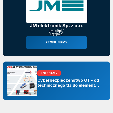
JM elektronik Sp. z o.o.
jm.pl/pl/
iit@jm.pl
PROFIL FIRMY
POLECAMY
Cyberbezpieczeństwo OT - od
technicznego tła do elementu
odporności organizacji