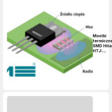
Mostki
termiczn
SMD Hita
HTJ:
innowacy
zarządza
ciepłem 
elektroni