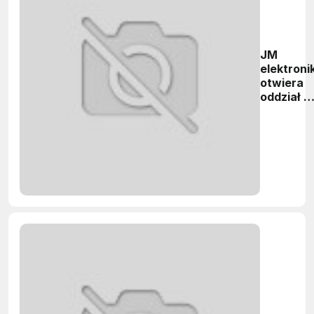
JM
elektroni
otwiera
oddział w
Krakowie