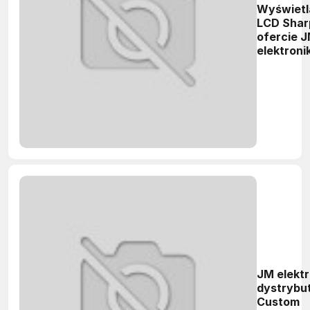
Wyświetl
LCD Shar
ofercie 
elektroni
JM elektr
dystrybu
Custom