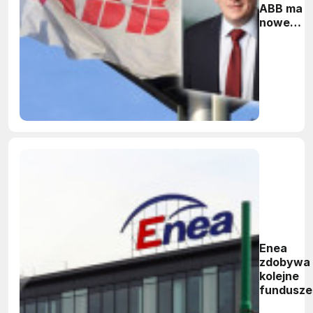
ABB ma
nowego
prezesa
Enea
zdobywa
kolejne
fundusze
moderniz