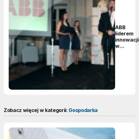
ABB
liderem
innowacji
w
sektorze
energety
Zobacz więcej w kategorii:
Gospodarka