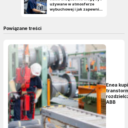
Powiązane treści
Enea kup
transtor
rozdzielc
ABB