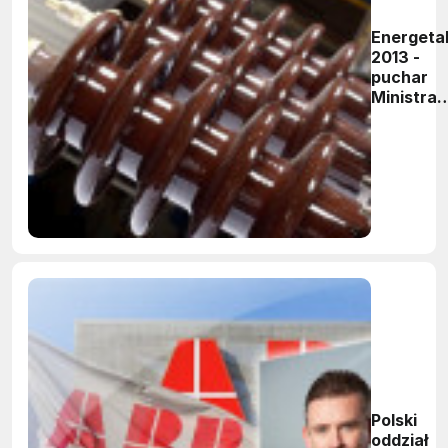
Energeta
2013 -
puchar
Ministra
Gospodar
dla ABB
Polski
oddział