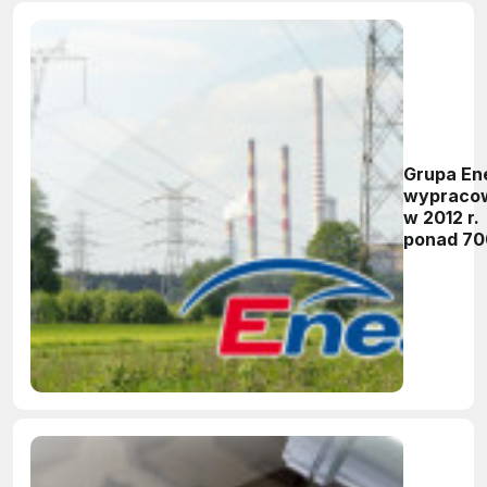
Grupa En
wypraco
w 2012 r.
ponad 70
mln zł zy