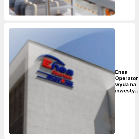
Enea
Operator
wyda na
inwestyc
5,3 mld zł