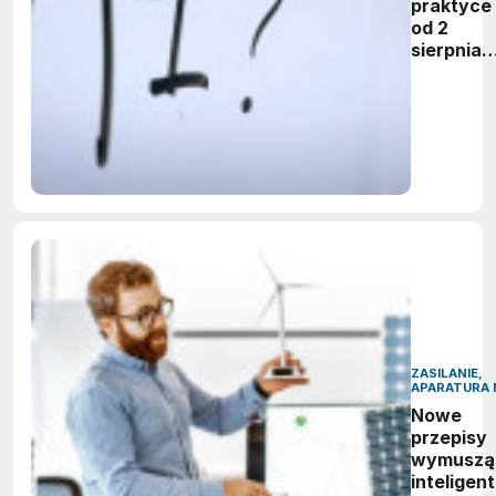
praktyce 
od 2
sierpnia
firmy maj
obowiąze
ujawnian
zastoso
sztuczne
inteligenc
ZASILANIE,
APARATURA 
Nowe
przepisy
wymuszą
inteligen