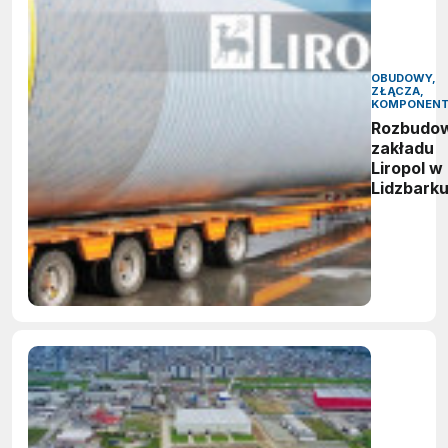
OBUDOWY,
ZŁĄCZA,
KOMPONEN
Rozbudo
zakładu
Liropol w
Lidzbark