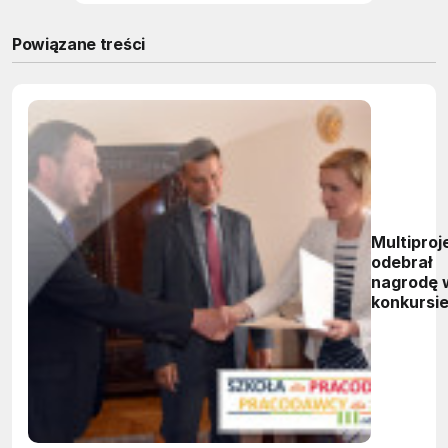
Powiązane treści
Multiproj
odebrał
nagrodę 
konkursi
"Szkoła d
pracoda
- pracod
dla szkoł