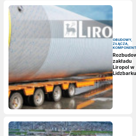
OBUDOWY,
ZŁĄCZA,
KOMPONEN
Rozbudo
zakładu
Liropol w
Lidzbark