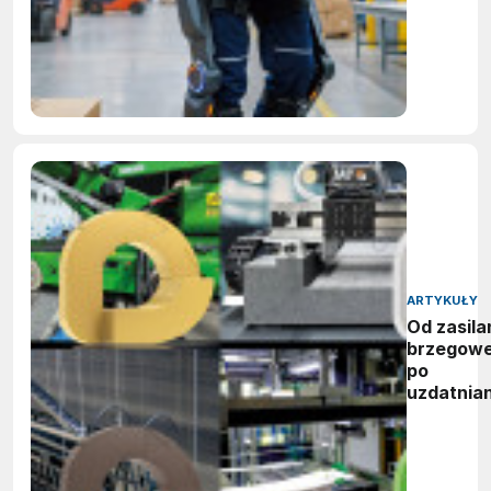
ARTYKUŁY
Od zasila
brzegow
po
uzdatnian
wody:
zwycięzc
nagród
vector