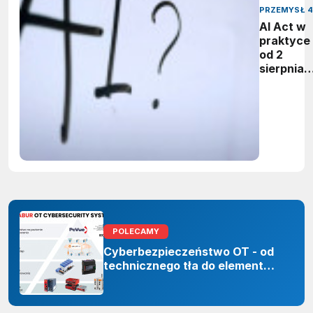
PRZEMYSŁ 4
AI Act w
praktyce 
od 2
sierpnia
firmy maj
obowiąze
ujawnian
zastoso
sztuczne
inteligenc
POLECAMY
Cyberbezpieczeństwo OT - od
technicznego tła do elementu
odporności organizacji