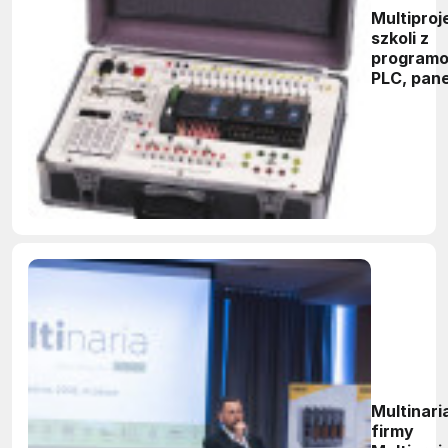
Multiproj
szkoli z
program
PLC, panel
serwona
Multinari
firmy