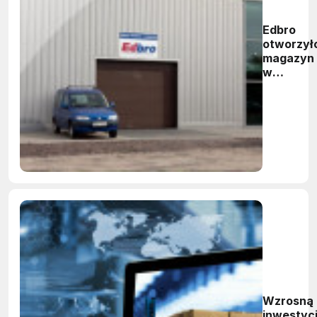
Edbro
otworzył
magazyn
w
Wieluniu
Wzrosną
inwestyc