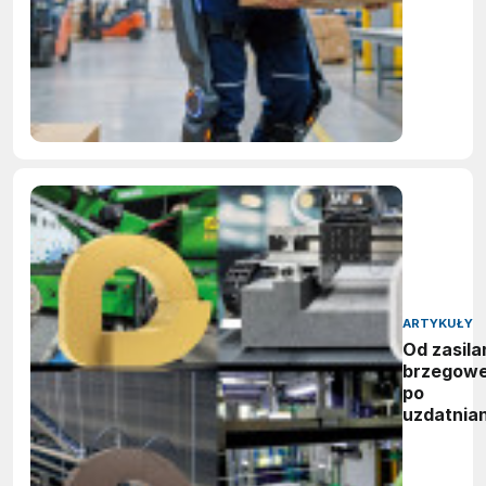
ARTYKUŁY
Od zasila
brzegow
po
uzdatnian
wody:
zwycięzc
nagród