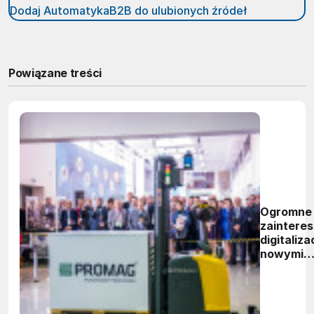
Dodaj AutomatykaB2B do ulubionych źródeł
Powiązane treści
Ogromne
zaintere
digitalizac
nowymi
technolo
magazyn