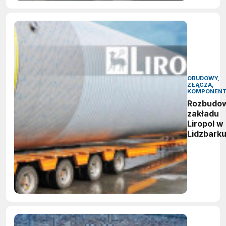
OBUDOWY,
ZŁĄCZA,
KOMPONEN
Rozbudo
zakładu
Liropol w
Lidzbark