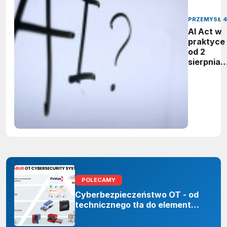
PRZEMYSŁ 4
AI Act w
praktyce 
od 2
sierpnia
firmy maj
obowiąze
ujawnian
zastoso
sztuczne
inteligenc
POLECAMY
Cyberbezpieczeństwo OT - od
technicznego tła do elementu
odporności organizacji