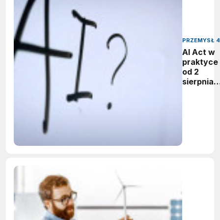
PRZEMYSŁ 4
AI Act w
praktyce 
od 2
sierpnia
firmy maj
obowiąze
ujawnian
zastoso
sztuczne
inteligenc