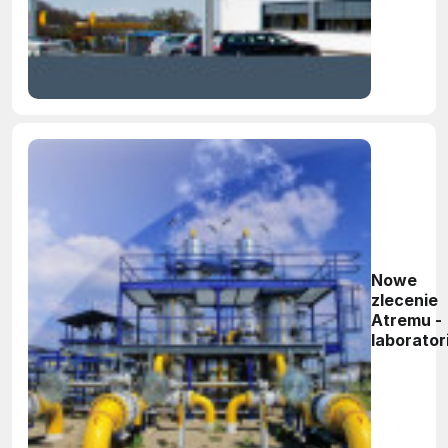
Nowe
zlecenie
Atremu -
laborato
wzorcow
gazomier