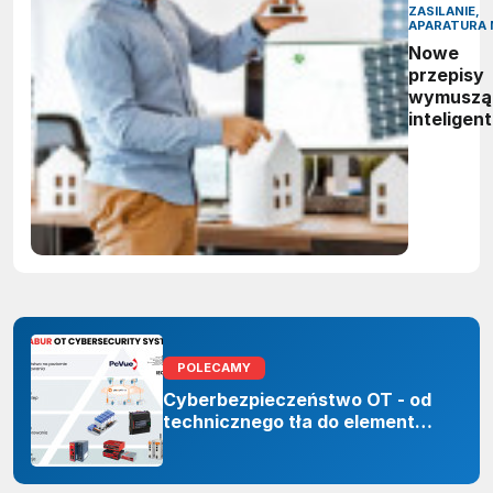
ZASILANIE,
APARATURA 
Nowe
przepisy
wymuszą
inteligen
zarządza
energią.
Polskie
firmy maj
czas do
2027 rok
POLECAMY
Cyberbezpieczeństwo OT - od
technicznego tła do elementu
odporności organizacji