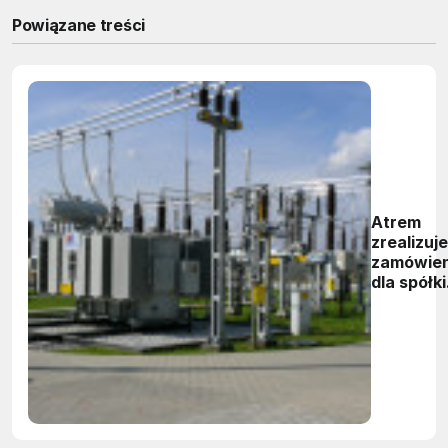
Powiązane treści
Atrem
zrealizuje
zamówien
dla spółki
Enea
Operator