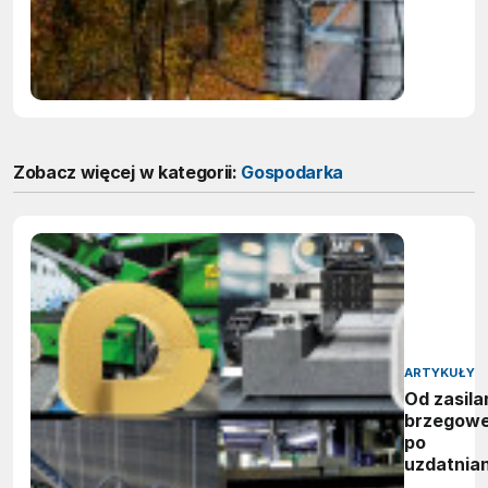
Zobacz więcej w kategorii:
Gospodarka
ARTYKUŁY
Od zasila
brzegow
po
uzdatnian
wody: