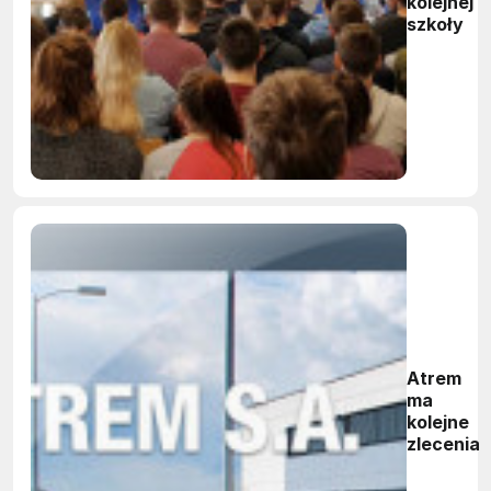
kolejnej
szkoły
Atrem
ma
kolejne
zlecenia