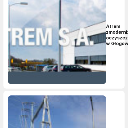
Atrem
zmoderni
oczyszcz
w Głogow