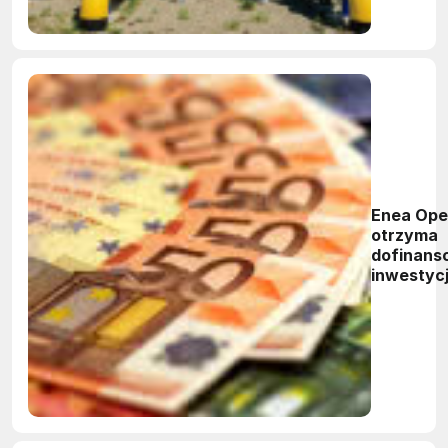
Enea Ope
otrzyma
dofinans
inwestycj