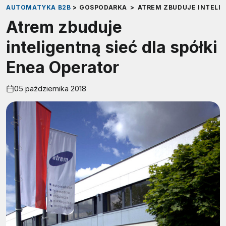
AUTOMATYKA B2B
>
GOSPODARKA
>
ATREM ZBUDUJE INTELIG
Atrem zbuduje
inteligentną sieć dla spółki
Enea Operator
05 października 2018