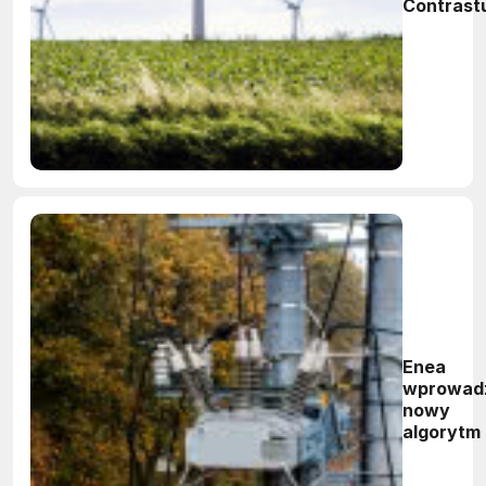
Contrast
Enea
wprowad
nowy
algorytm