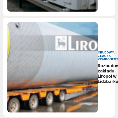
OBUDOWY,
ZŁĄCZA,
KOMPONEN
Rozbudo
zakładu
Liropol w
Lidzbark