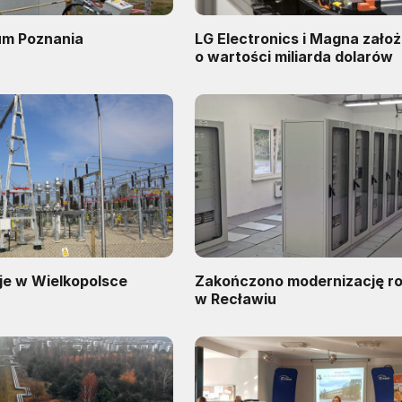
um Poznania
LG Electronics i Magna zało
o wartości miliarda dolarów
je w Wielkopolsce
Zakończono modernizację ro
w Recławiu