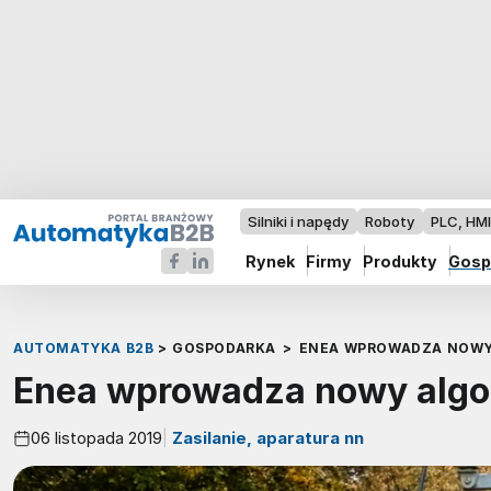
Silniki i napędy
Roboty
PLC, HM
Rynek
Firmy
Produkty
Gosp
AUTOMATYKA B2B
>
GOSPODARKA
>
ENEA WPROWADZA NOW
Enea wprowadza nowy alg
06 listopada 2019
Zasilanie, aparatura nn