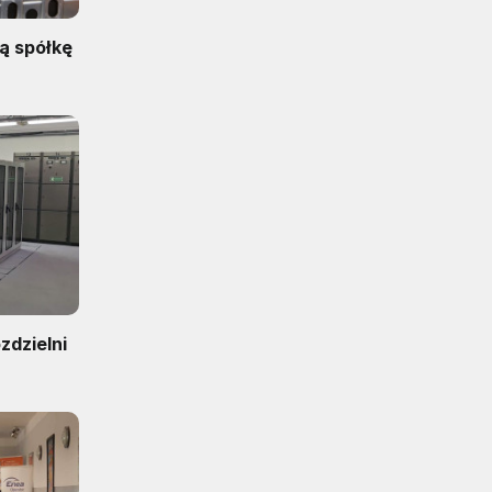
żą spółkę
zdzielni