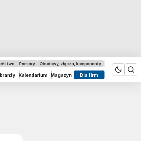
zeństwo
Pomiary
Obudowy, złącza, komponenty
Przemysł 4.0
 branży
Kalendarium
Magazyn
Dla firm