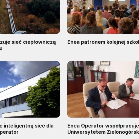
zuje sieć ciepłowniczą
Enea patronem kolejnej szko
u
 inteligentną sieć dla
Enea Operator współpracuje
Operator
Uniwersytetem Zielonogórs