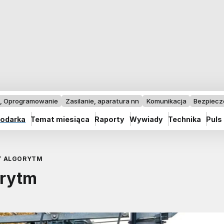
I, Oprogramowanie
Zasilanie, aparatura nn
Komunikacja
Bezpiec
odarka
Temat miesiąca
Raporty
Wywiady
Technika
Puls
Y ALGORYTM
orytm