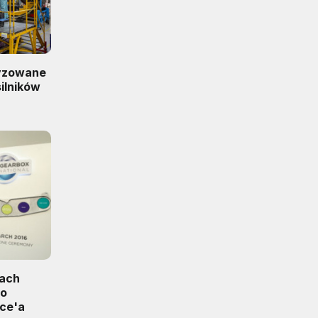
tyzowane
ilników
cach
do
yce'a