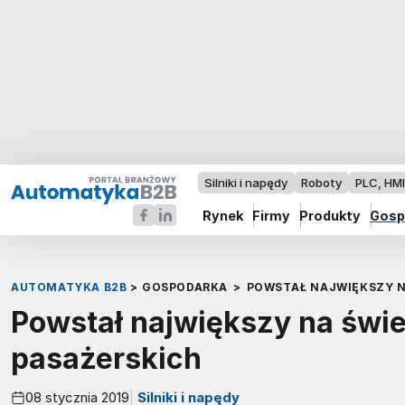
Silniki i napędy
Roboty
PLC, HM
Rynek
Firmy
Produkty
Gosp
AUTOMATYKA B2B
>
GOSPODARKA
>
POWSTAŁ NAJWIĘKSZY N
Powstał największy na świe
pasażerskich
08 stycznia 2019
Silniki i napędy