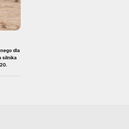
anego dla
 silnika
220.