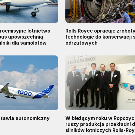
roemisyjne lotnictwo -
Rolls Royce opracuje zrobo
rbus upowszechnią
technologie do konserwacji s
ilniki dla samolotów
odrzutowych
stawia autonomiczny
W bieżącym roku w Ropczy
ruszy produkcja przekładni 
silników lotniczych Rolls-Ro