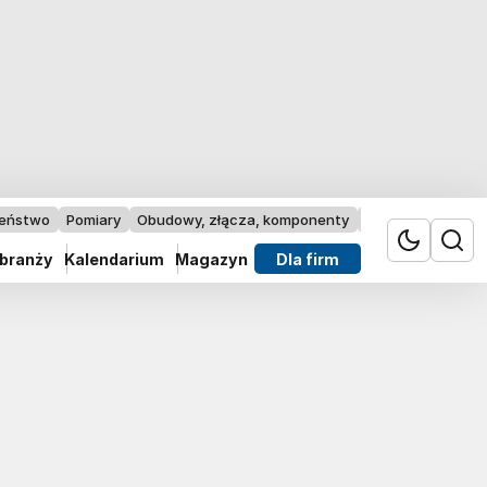
zeństwo
Pomiary
Obudowy, złącza, komponenty
Przemysł 4.0
 branży
Kalendarium
Magazyn
Dla firm