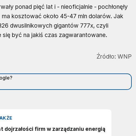
y ponad pięć lat i - nieoficjalnie - pochłonęły
z ma kosztować około 45-47 mln dolarów. Jak
26 dwusilnikowych gigantów 777x, czyli
e się być na jakiś czas zagwarantowane.
Źródło:
WNP
oogle?