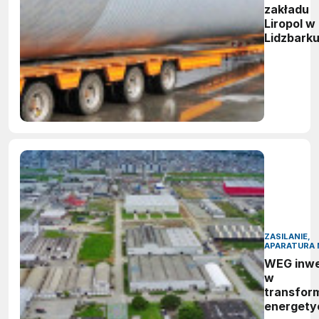
zakładu
Liropol w
Lidzbark
ZASILANIE,
APARATURA 
WEG inwe
w
transfor
energety