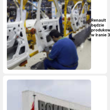
Renault
będzie
produko
w Iranie 
tysięcy
samocho
rocznie