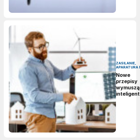
sztuczne
inteligenc
ZASILANIE,
APARATURA 
Nowe
przepisy
wymuszą
inteligen
zarządza
energią.
Polskie
firmy maj
czas do
2027 rok