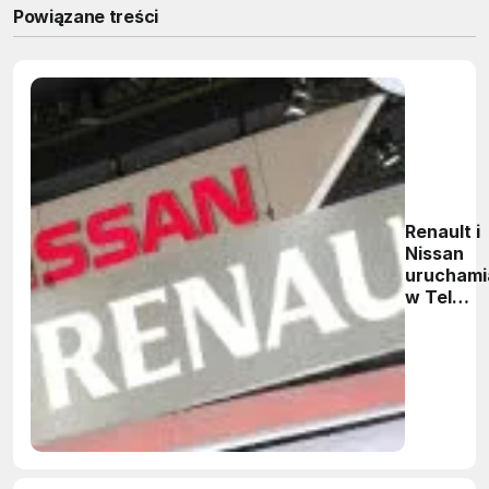
Powiązane treści
Renault i
Nissan
uruchami
w Tel
Awiwie
laborato
innowacji