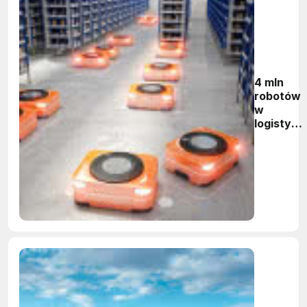
4 mln
robotów
w
logistyce
do 2025
roku