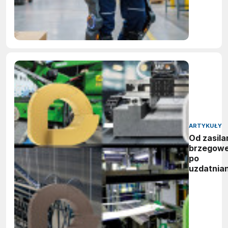
ARTYKUŁY
Od zasila
brzegow
po
uzdatnian
wody:
zwycięzc
nagród
vector
awards