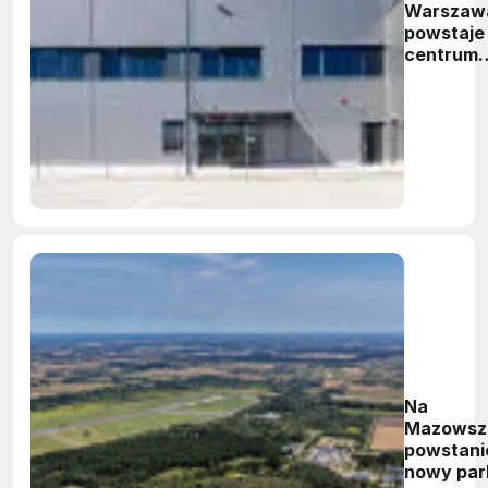
Warszaw
powstaje
centrum
logistycz
Panattoni
Na
Mazowsz
powstani
nowy par