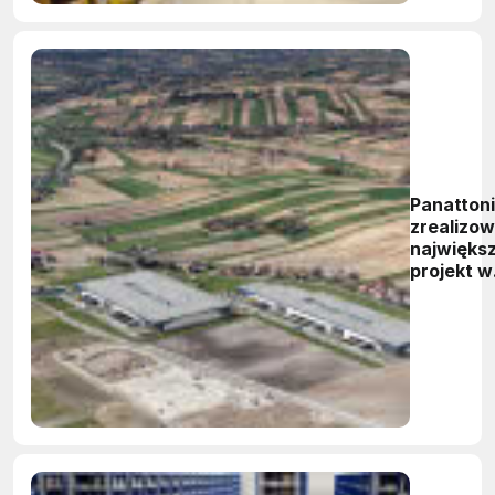
Panattoni
zrealizow
najwięks
projekt w
Małopols