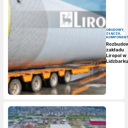
OBUDOWY,
ZŁĄCZA,
KOMPONEN
Rozbudo
zakładu
Liropol w
Lidzbark