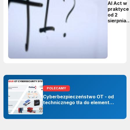
AI Act w
praktyce 
od 2
sierpnia
firmy maj
obowiąze
ujawnian
zastoso
sztuczne
inteligenc
POLECAMY
Cyberbezpieczeństwo OT - od
technicznego tła do elementu
odporności organizacji