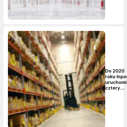
80 tys. m
Do 2020
roku Inpo
uruchomi
cztery
dodatko
sortowni