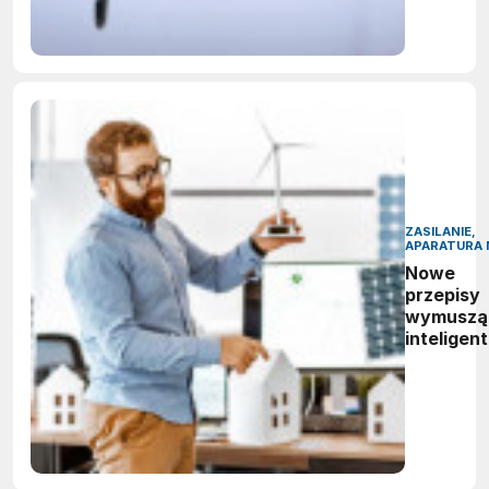
zastoso
sztuczne
inteligenc
ZASILANIE,
APARATURA 
Nowe
przepisy
wymuszą
inteligen
zarządza
energią.
Polskie
firmy maj
czas do
2027 rok