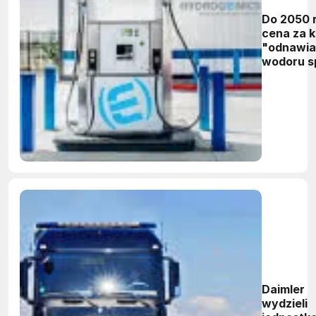
Do 2050 
cena za 
"odnawia
wodoru s
poniżej d
Daimler
wydzieli