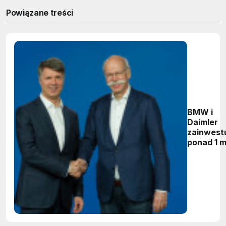
Powiązane treści
BMW i
Daimler
zainwest
ponad 1 m
euro we
wspólną
ofertę
usług
mobilnośc