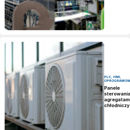
zwycięzcy
nagród
vector
awards
2026
PLC, HMI,
OPROGRAMOW
Panele
sterowani
agregatam
chłodniczy