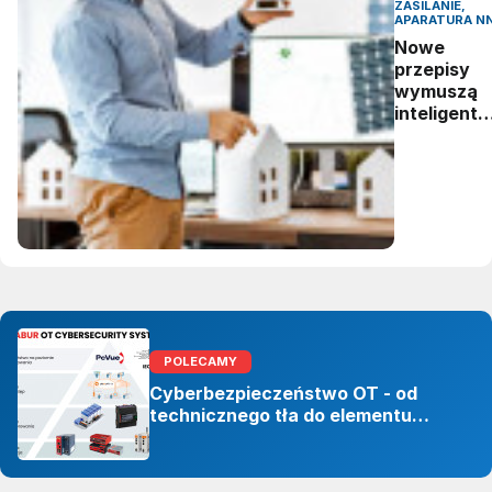
ZASILANIE,
APARATURA N
Nowe
przepisy
wymuszą
inteligentn
zarządzan
energią.
Polskie
firmy mają
czas do
2027 roku
POLECAMY
Cyberbezpieczeństwo OT - od
technicznego tła do elementu
odporności organizacji