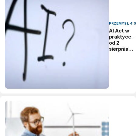
PRZEMYSŁ 4.0
AI Act w
praktyce -
od 2
sierpnia
firmy mają
obowiązek
ujawniania
zastosowa
sztucznej
inteligencji