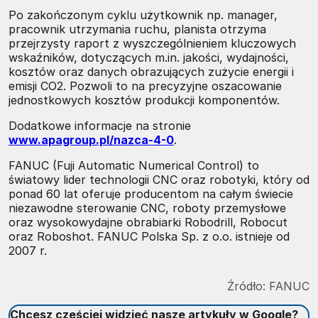
Po zakończonym cyklu użytkownik np. manager,
pracownik utrzymania ruchu, planista otrzyma
przejrzysty raport z wyszczególnieniem kluczowych
wskaźników, dotyczących m.in. jakości, wydajności,
kosztów oraz danych obrazujących zużycie energii i
emisji CO2. Pozwoli to na precyzyjne oszacowanie
jednostkowych kosztów produkcji komponentów.
Dodatkowe informacje na stronie
www.apagroup.pl/nazca-4-0
.
FANUC (Fuji Automatic Numerical Control) to
światowy lider technologii CNC oraz robotyki, który od
ponad 60 lat oferuje producentom na całym świecie
niezawodne sterowanie CNC, roboty przemysłowe
oraz wysokowydajne obrabiarki Robodrill, Robocut
oraz Roboshot. FANUC Polska Sp. z o.o. istnieje od
2007 r.
Źródło:
FANUC
Chcesz częściej widzieć nasze artykuły w Google?