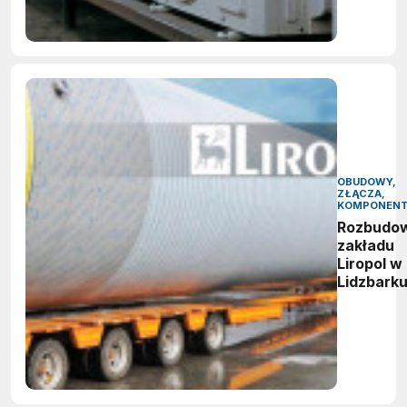
OBUDOWY,
ZŁĄCZA,
KOMPONEN
Rozbudo
zakładu
Liropol w
Lidzbark