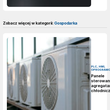
Zobacz więcej w kategorii:
Gospodarka
PLC, HMI,
OPROGRAMO
Panele
sterowan
agregata
chłodnic