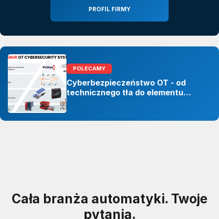
PROFIL FIRMY
POLECAMY
Cyberbezpieczeństwo OT - od
technicznego tła do elementu
odporności organizacji
Cała branża automatyki. Twoje
pytania.