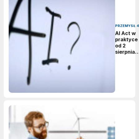
PRZEMYSŁ 4
AI Act w
praktyce 
od 2
sierpnia
firmy maj
obowiąze
ujawnian
zastoso
sztuczne
inteligenc