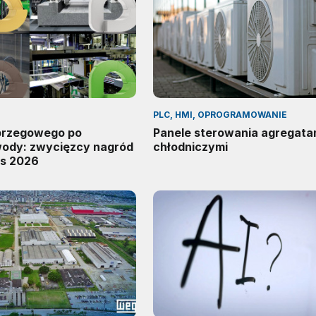
PLC, HMI, OPROGRAMOWANIE
 brzegowego po
Panele sterowania agregata
wody: zwycięzcy nagród
chłodniczymi
s 2026