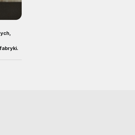
nych,
fabryki.