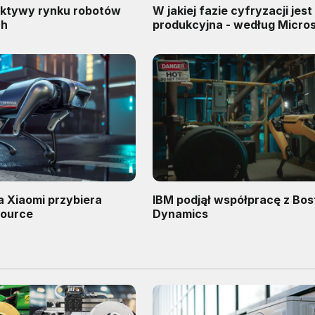
ktywy rynku robotów
W jakiej fazie cyfryzacji jes
ch
produkcyjna - według Micro
a Xiaomi przybiera
IBM podjął współpracę z Bos
source
Dynamics