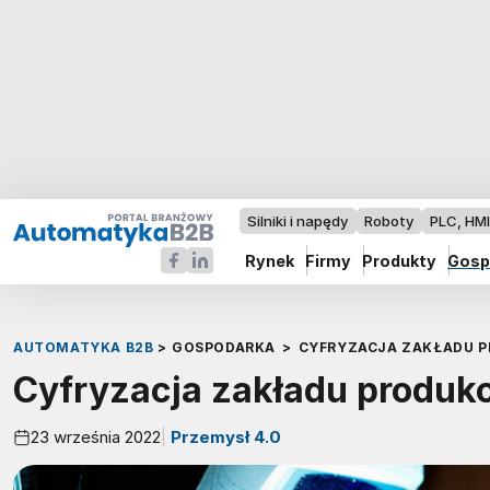
Silniki i napędy
Roboty
PLC, HM
Rynek
Firmy
Produkty
Gosp
AUTOMATYKA B2B
>
GOSPODARKA
>
CYFRYZACJA ZAKŁADU P
Cyfryzacja zakładu produkc
23 września 2022
Przemysł 4.0