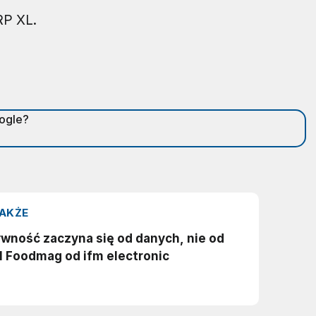
RP XL.
oogle?