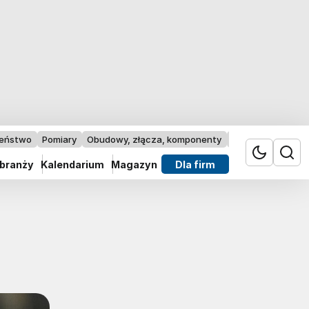
zeństwo
Pomiary
Obudowy, złącza, komponenty
Przemysł 4.0
 branży
Kalendarium
Magazyn
Dla firm