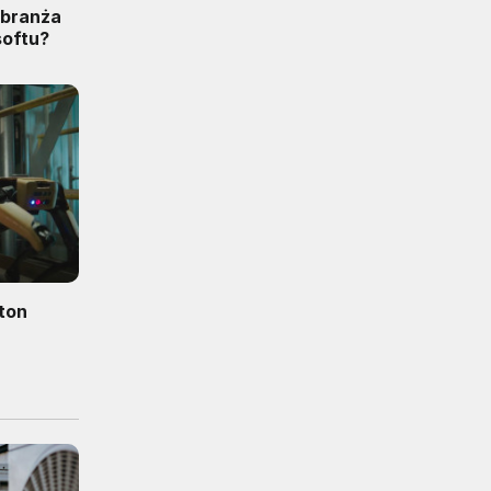
t branża
softu?
ton