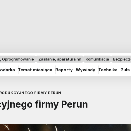
I, Oprogramowanie
Zasilanie, aparatura nn
Komunikacja
Bezpiec
odarka
Temat miesiąca
Raporty
Wywiady
Technika
Puls
RODUKCYJNEGO FIRMY PERUN
yjnego firmy Perun