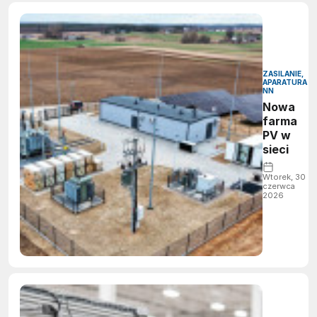
ZASILANIE,
APARATURA
NN
Nowa
farma
PV w
sieci
Wtorek, 30
czerwca
2026