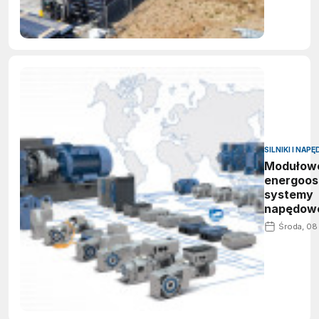
SILNIKI I NAPĘ
Modułowe
energoos
systemy
napędow
dla techn
Środa, 08
środowi