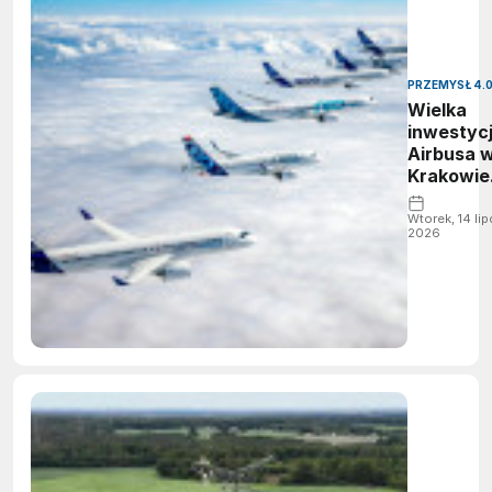
PRZEMYSŁ 4.
Wielka
inwestyc
Airbusa 
Krakowie
Rusza b
centrum
Wtorek, 14 lip
2026
inżyniery