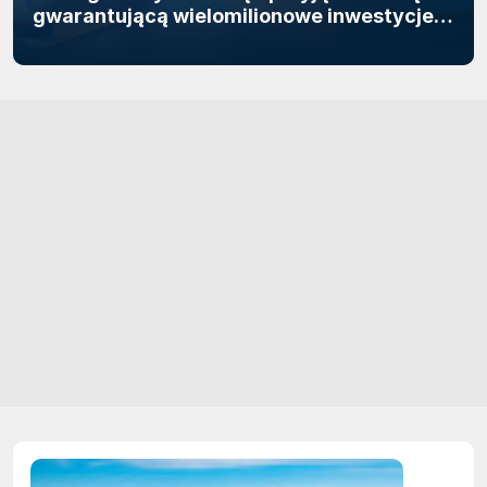
gwarantującą wielomilionowe inwestycje w
moc obliczeniową