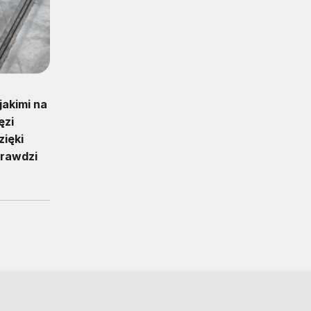
jakimi na
ęzi
ięki
prawdzi