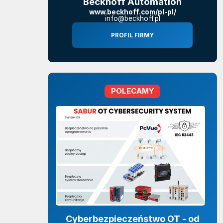
Beckhoff Automation
www.beckhoff.com/pl-pl/
info@beckhoff.pl
PROFIL FIRMY
POLECAMY
Cyberbezpieczeństwo OT - od