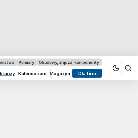
zeństwo
Pomiary
Obudowy, złącza, komponenty
Przemysł 4.0
 branży
Kalendarium
Magazyn
Dla firm