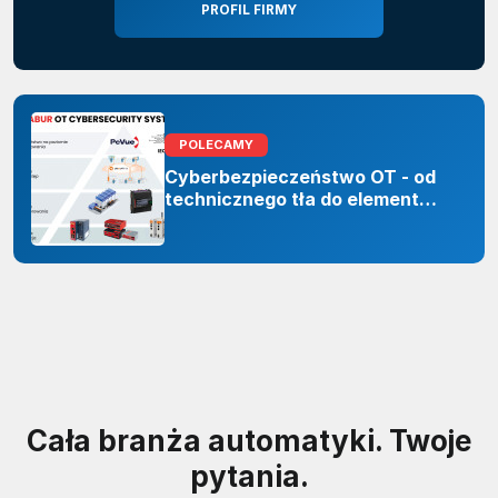
PROFIL FIRMY
POLECAMY
Cyberbezpieczeństwo OT - od
technicznego tła do elementu
odporności organizacji
Cała branża automatyki. Twoje
pytania.