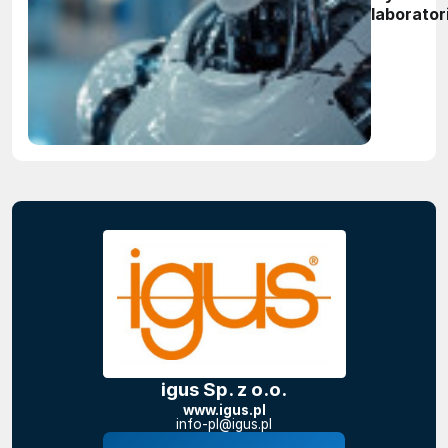
laborator
Kto wygr
globalny
wyścig o
standard
igus Sp. z o.o.
www.igus.pl
info-pl@igus.pl