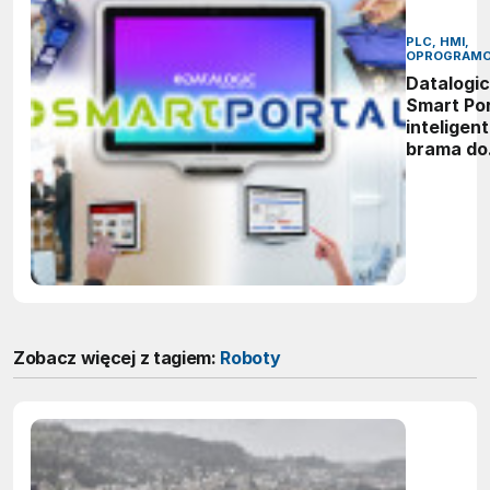
PLC, HMI,
OPROGRAMO
Datalogic
Smart Port
inteligen
brama do
samoobsł
Zobacz więcej z tagiem:
Roboty