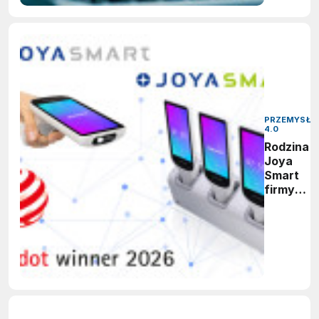
PRZEMYSŁ
4.0
Rodzina
Joya
Smart
firmy
Datalogic
zdobywa
nagrodę
Red Dot
Design
Award
2026