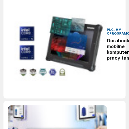
PLC, HMI,
OPROGRAMO
Durabook
mobilne
komputer
pracy ta
gdzie zw
sprzęt ni
wystarcz