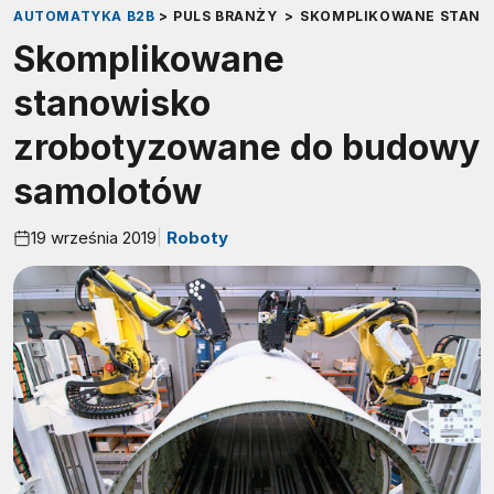
AUTOMATYKA B2B
>
PULS BRANŻY
>
SKOMPLIKOWANE STANO
Skomplikowane
stanowisko
zrobotyzowane do budowy
samolotów
19 września 2019
Roboty