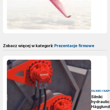
Zobacz więcej w kategorii:
Prezentacje firmowe
SILNIKI I NA
Silniki
hydrauli
Hägglund