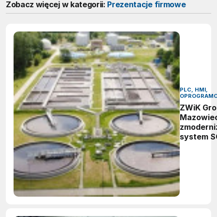
Zobacz więcej w kategorii:
Prezentacje firmowe
PLC, HMI,
OPROGRAMO
ZWiK Gro
Mazowiec
zmoderni
system 
oparty n
Proficy iF
Historian