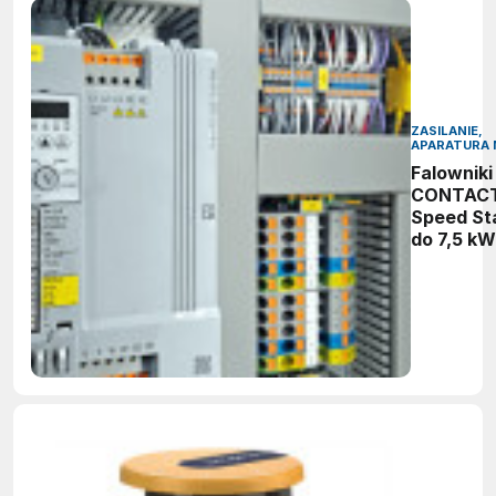
ZASILANIE,
APARATURA 
Falowniki
CONTAC
Speed St
do 7,5 kW
intuicyjn
regulacja
prędkości
bezpiecz
praca sil