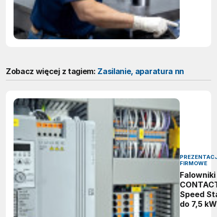
jak zape
zgodnoś
ATEX
podczas
ważenia?
Zobacz więcej z tagiem:
Zasilanie, aparatura nn
PREZENTAC
FIRMOWE
Falowniki
CONTAC
Speed St
do 7,5 kW
intuicyjn