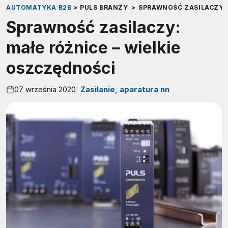
AUTOMATYKA B2B
>
PULS BRANŻY
>
SPRAWNOŚĆ ZASILACZY: 
Sprawność zasilaczy:
małe różnice – wielkie
oszczędności
07 września 2020
Zasilanie, aparatura nn