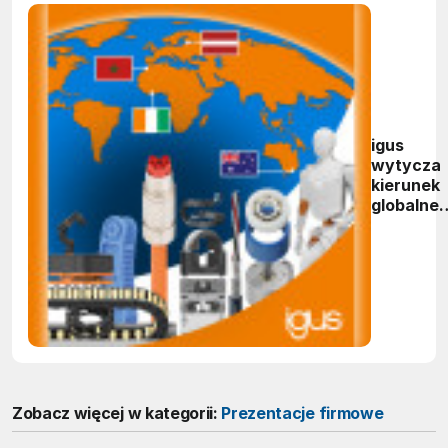
igus
wytycza
kierunek
globalne
rozwoju i
skraca
czas
dostaw
Zobacz więcej w kategorii:
Prezentacje firmowe