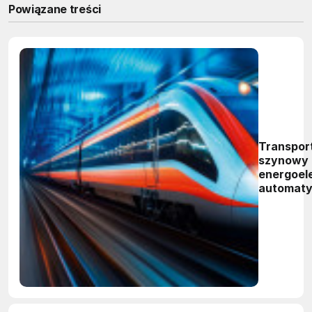
Powiązane treści
Transpor
szynowy 
energoele
automaty
komunika