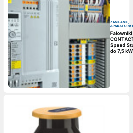
ZASILANIE,
APARATURA 
Falowniki
CONTAC
Speed St
do 7,5 kW
intuicyjn
regulacja
prędkości
bezpiecz
praca sil