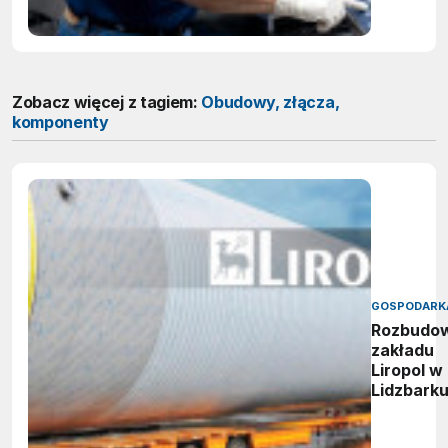
ATEX
podczas
ważenia?
Zobacz więcej z tagiem:
Obudowy, złącza,
komponenty
GOSPODARK
Rozbudo
zakładu
Liropol w
Lidzbark