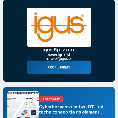
igus Sp. z o.o.
www.igus.pl
info-pl@igus.pl
PROFIL FIRMY
POLECAMY
Cyberbezpieczeństwo OT - od
technicznego tła do elementu
odporności organizacji