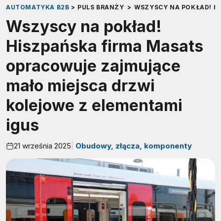
AUTOMATYKA B2B
>
PULS BRANŻY
>
WSZYSCY NA POKŁAD! H
Wszyscy na pokład!
Hiszpańska firma Masats
opracowuje zajmujące
mało miejsca drzwi
kolejowe z elementami
igus
21 września 2025
Obudowy, złącza, komponenty