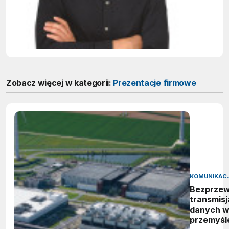
konkuren
przedsię
na rynku
Zobacz więcej w kategorii:
Prezentacje firmowe
KOMUNIKAC
Bezprze
transmisj
danych 
przemyśl