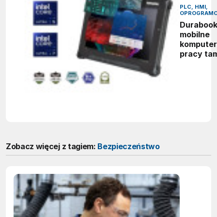
PLC, HMI,
OPROGRAMO
Durabook
mobilne
komputer
pracy ta
gdzie zw
sprzęt ni
wystarcz
Zobacz więcej z tagiem:
Bezpieczeństwo