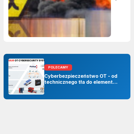
- gdzie
kończy si
zakres
przepisó
POLECAMY
Cyberbezpieczeństwo OT - od
technicznego tła do elementu
odporności organizacji