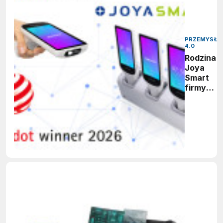
PRZEMYSŁ
4.0
Rodzina
Joya
Smart
firmy
Datalogic
zdobywa
nagrodę
Red Dot
Design
Award
2026