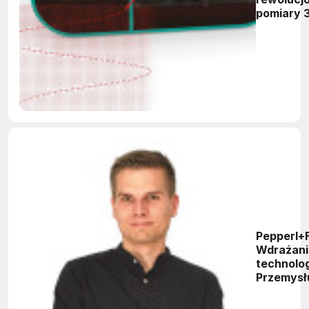
pomiary 
Pepperl+
Wdrażani
technolog
Przemysł
pozwala 
zwiększa