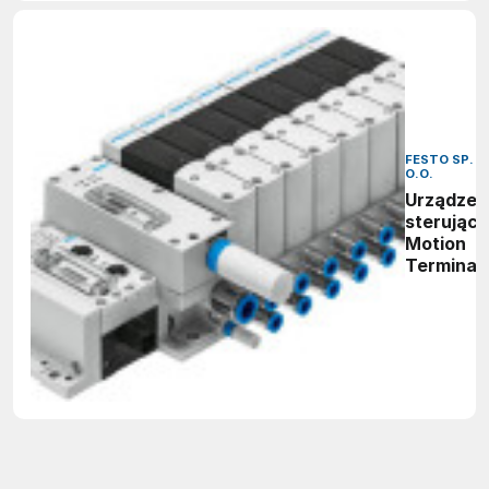
FESTO SP. Z
O.O.
Urządzen
sterujące
Motion
Terminal
VTEM