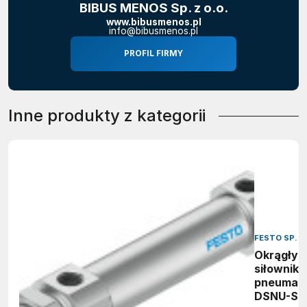
BIBUS MENOS Sp. z o.o.
www.bibusmenos.pl
info@bibusmenos.pl
PROFIL FIRMY
Inne produkty z kategorii
FESTO SP. Z
Okrągły
siłownik
pneumat
DSNU-S