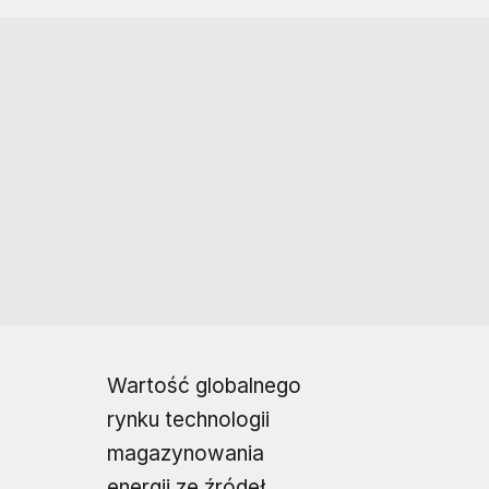
Wartość globalnego
rynku technologii
magazynowania
energii ze źródeł