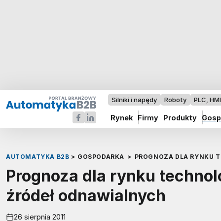
Silniki i napędy
Roboty
PLC, HM
Rynek
Firmy
Produkty
Gosp
AUTOMATYKA B2B
>
GOSPODARKA
>
PROGNOZA DLA RYNKU T
Prognoza dla rynku technol
źródeł odnawialnych
26 sierpnia 2011