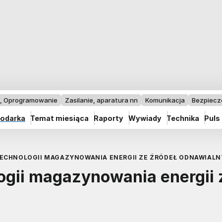
I, Oprogramowanie
Zasilanie, aparatura nn
Komunikacja
Bezpiec
odarka
Temat miesiąca
Raporty
Wywiady
Technika
Puls
ECHNOLOGII MAGAZYNOWANIA ENERGII ZE ŹRÓDEŁ ODNAWIALN
ogii magazynowania energii 