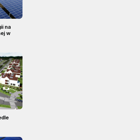
i na
nej w
edle