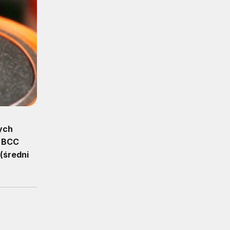
ych
g BCC
(średni