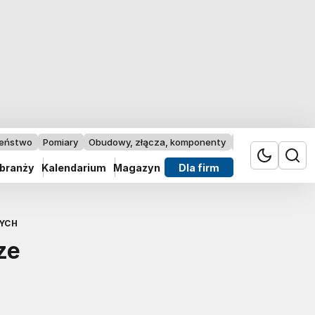
zeństwo
Pomiary
Obudowy, złącza, komponenty
Przemysł 4.0
 branży
Kalendarium
Magazyn
Dla firm
YCH
ze