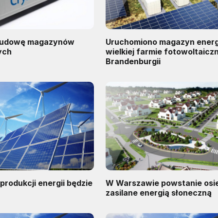
 budowę magazynów
Uruchomiono magazyn energi
ych
wielkiej farmie fotowoltaicz
Brandenburgii
produkcji energii będzie
W Warszawie powstanie osi
zasilane energią słoneczną