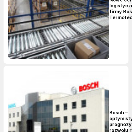
logistycz
firmy Bo
Termotec
Bosch –
optymist
prognozy
rozwoju 