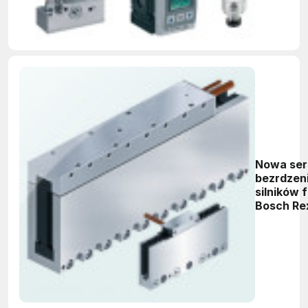
Nowa ser
bezrdzen
silników 
Bosch Re
rozszerz
zakres
stosowan
silników
liniowych