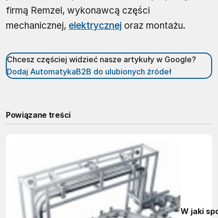
firmą Remzel, wykonawcą części
mechanicznej,
elektrycznej
oraz montażu.
Chcesz częściej widzieć nasze artykuły w Google?
Dodaj AutomatykaB2B do ulubionych źródeł
Powiązane treści
W jaki sp