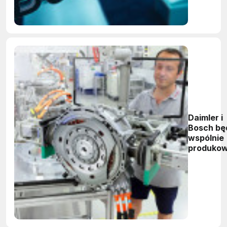
Daimler i
Bosch bę
wspólnie
produko
silniki