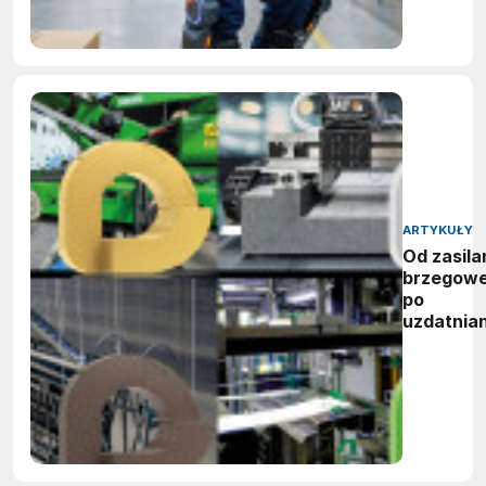
ARTYKUŁY
Od zasila
brzegow
po
uzdatnian
wody:
zwycięzc
nagród
vector
awards
2026