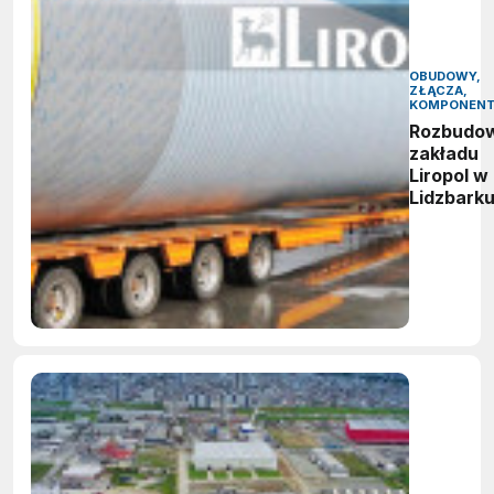
OBUDOWY,
ZŁĄCZA,
KOMPONEN
Rozbudo
zakładu
Liropol w
Lidzbark