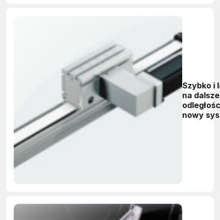
Szybko i 
na dalsze
odległośc
nowy sy
przemies
liniowych
Bosch Re