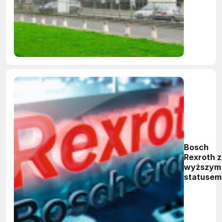
Bosch
Rexroth z
wyższym
statusem
członkos
w ODVA