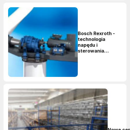
Bosch Rexroth -
technologia
napędu i
sterowania
turbinami
wiatrowymi
Nowe ce