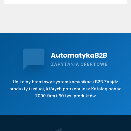
ZAPYTANIA OFERTOWE
Unikalny branżowy system komunikacji B2B Znajdź
produkty i usługi, których potrzebujesz Katalog ponad
7000 firm i 60 tys. produktów