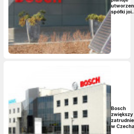
utworzen
spółki joi
venture z
firmą
Ningbo
Polaris
Bosch
zwiększy
zatrudnie
w Czech