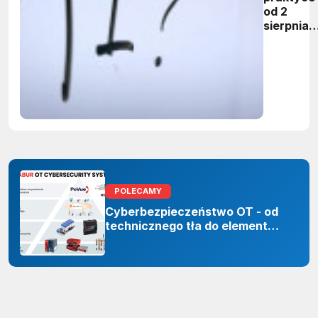
od 2
sierpnia
firmy maj
obowiąze
ujawnian
zastoso
sztuczne
inteligenc
POLECAMY
Cyberbezpieczeństwo OT - od
technicznego tła do elementu
odporności organizacji