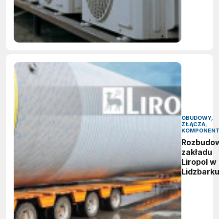
OBUDOWY,
ZŁĄCZA,
KOMPONEN
Rozbudo
zakładu
Liropol w
Lidzbark