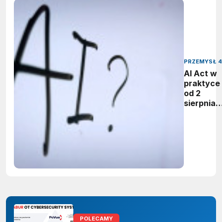
PRZEMYSŁ 4
AI Act w
praktyce 
od 2
sierpnia
firmy maj
obowiąze
ujawnian
zastoso
sztuczne
inteligenc
POLECAMY