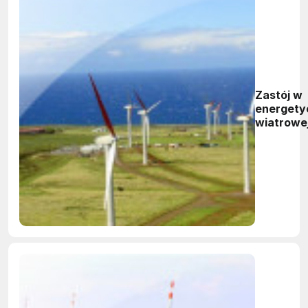
Zastój w
energety
wiatrowe