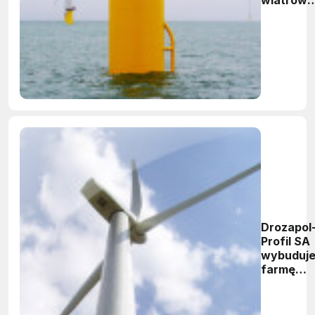
na świeci
rozpoczę
produkcj
energii
Drozapol
Profil SA
wybuduj
farmę
wiatrową