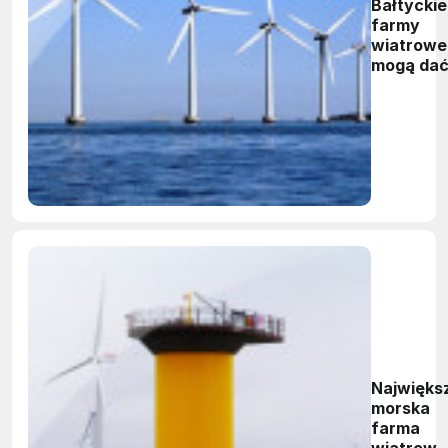
Bałtyckie
farmy
wiatrowe
mogą da
polskiej
gospodar
miliardo
wpływy
Najwięks
morska
farma
wiatrowa