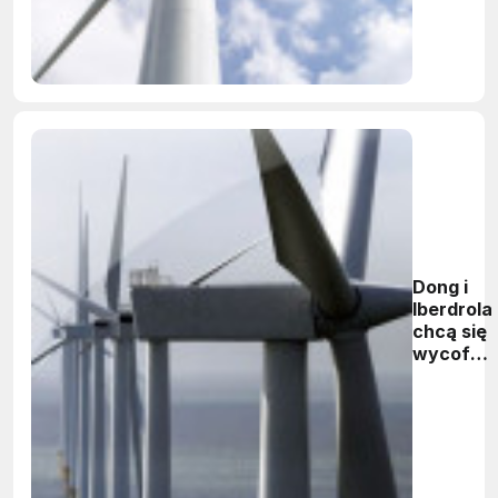
Dong i
Iberdrola
chcą się
wycofać
z Polski