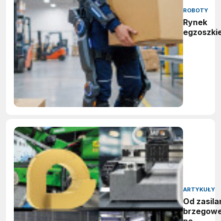
ROBOTY
Rynek
egzoszki
ARTYKUŁY
Od zasila
brzegow