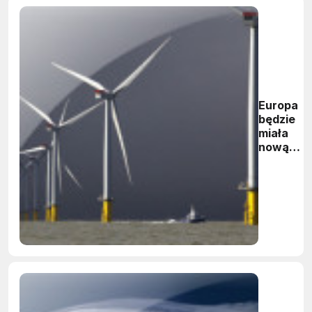
Europa
będzie
miała
nową
najwięks
na świeci
morską
farmę
wiatrową