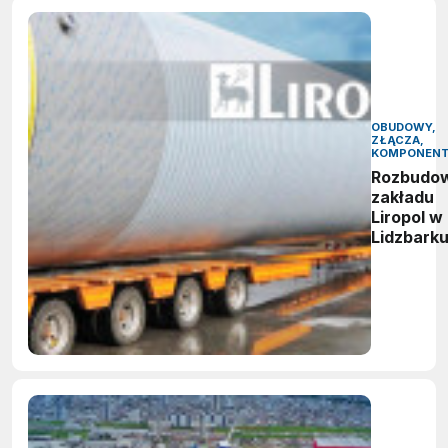
OBUDOWY,
ZŁĄCZA,
KOMPONEN
Rozbudo
zakładu
Liropol w
Lidzbark