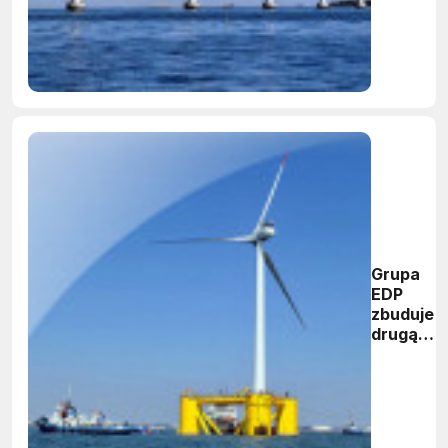
miliardo
wpływy
Grupa
EDP
zbuduje
drugą
farmę
wiatrową
na
Atlantyk