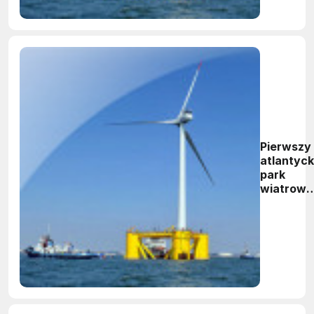
Pierwszy
atlantyck
park
wiatrowy
wsparty
przez Uni
Europejs