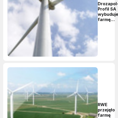
Drozapol
Profil SA
wybuduj
farmę
wiatrową
RWE
przejęło
farmę