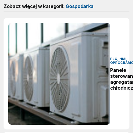
Zobacz więcej w kategorii:
Gospodarka
PLC, HMI,
OPROGRAMO
Panele
sterowan
agregata
chłodnic