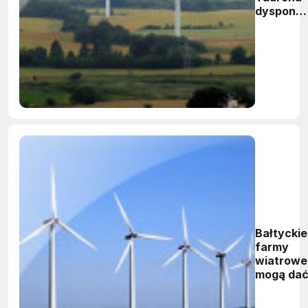
dysponuj
już mocą
ponad 18
MW
Bałtyckie
farmy
wiatrowe
mogą da
polskiej
gospodar