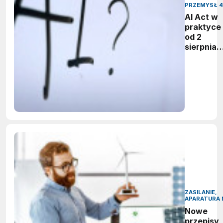
PRZEMYSŁ 4
AI Act w
praktyce 
od 2
sierpnia
firmy maj
obowiąze
ujawnian
zastoso
sztuczne
inteligenc
ZASILANIE,
APARATURA 
Nowe
przepisy