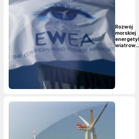
Rozwój
morskiej
energety
wiatrowe
w Europi
- dane
EWEA