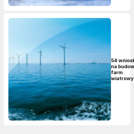
fundame
54 wniosk
na budo
farm
wiatrowy
na Bałty