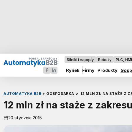
Silniki i napędy
Roboty
PLC, HM
Rynek
Firmy
Produkty
Gosp
AUTOMATYKA B2B
>
GOSPODARKA
>
12 MLN ZŁ NA STAŻE Z 
12 mln zł na staże z zakres
20 stycznia 2015