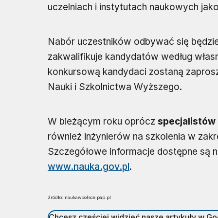
uczelniach i instytutach naukowych jak
Nabór uczestników odbywać się będzie
zakwalifikuje kandydatów według własn
konkursową kandydaci zostaną zaprosz
Nauki i Szkolnictwa Wyższego.
W bieżącym roku oprócz
specjalistów
również inżynierów na szkolenia w zak
Szczegółowe informacje dostępne są n
www.nauka.gov.pl
.
źródło: naukawpolsce.pap.pl
Chcesz częściej widzieć nasze artykuły w G