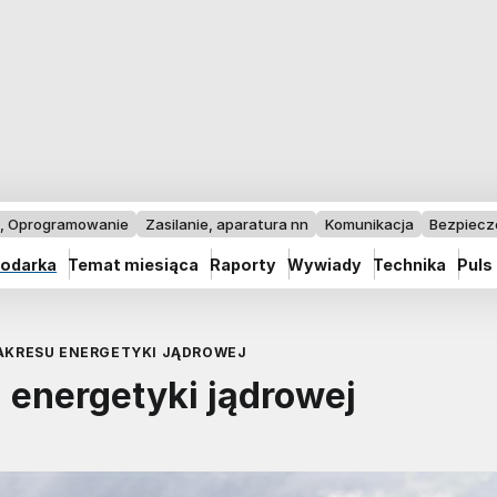
I, Oprogramowanie
Zasilanie, aparatura nn
Komunikacja
Bezpiec
odarka
Temat miesiąca
Raporty
Wywiady
Technika
Puls
ZAKRESU ENERGETYKI JĄDROWEJ
u energetyki jądrowej