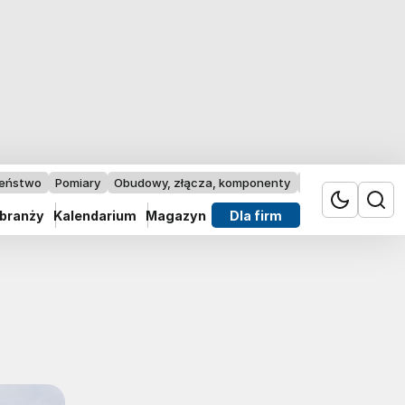
zeństwo
Pomiary
Obudowy, złącza, komponenty
Przemysł 4.0
 branży
Kalendarium
Magazyn
Dla firm