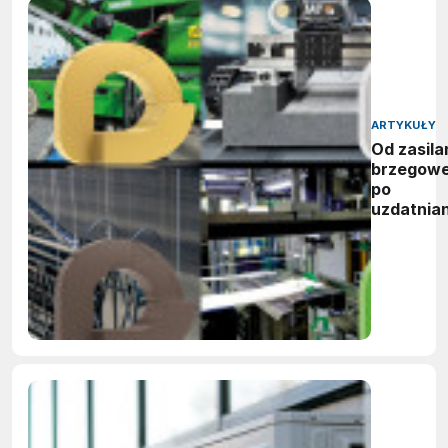
ARTYKUŁY
Od zasila
brzegow
po
uzdatnian
wody:
zwycięzc
nagród
vector
awards
2026