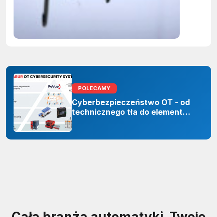
ujawnian
zastoso
sztuczne
inteligenc
POLECAMY
Cyberbezpieczeństwo OT - od
technicznego tła do elementu
odporności organizacji
Cała branża automatyki. Twoje