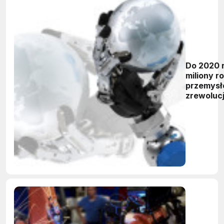
Do 2020 
miliony r
przemys
zrewolucj
fabryki n
świecie