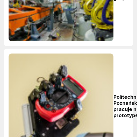
Politechn
Poznańs
pracuje 
prototyp
dłoni
robotycz