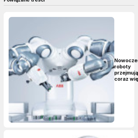
Nowocze
roboty
przejmuj
coraz wię
zadań