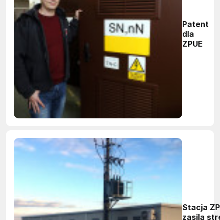
Patent
dla
ZPUE
Stacja Z
zasila st