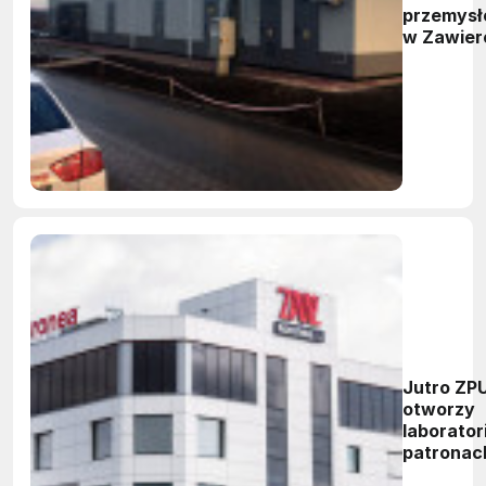
przemys
w Zawier
Jutro ZP
otworzy
laborato
patronac
na