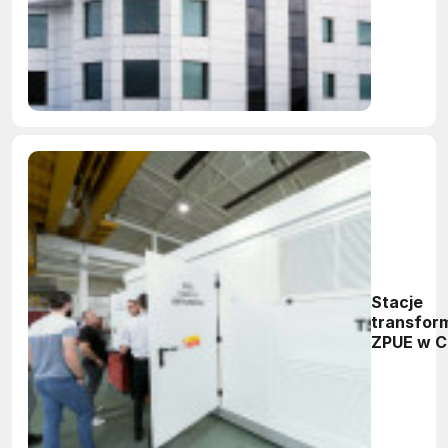
Politechn
Śląskiej
Stacje
transfor
ZPUE w C