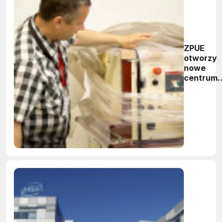
ZPUE
otworzy
nowe
centrum
badawcz
rozwojo