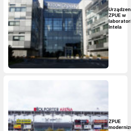
Urządzen
ZPUE w
laborato
Intela
ZPUE
moderniz