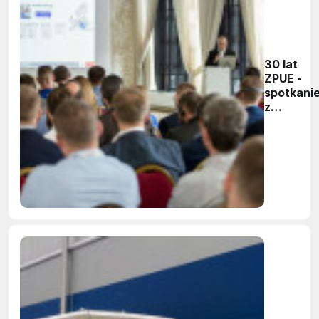
30 lat
ZPUE -
spotkani
z
partnera