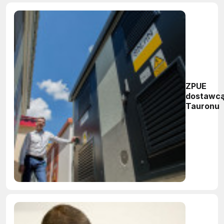
ZPUE
dostawc
Tauronu