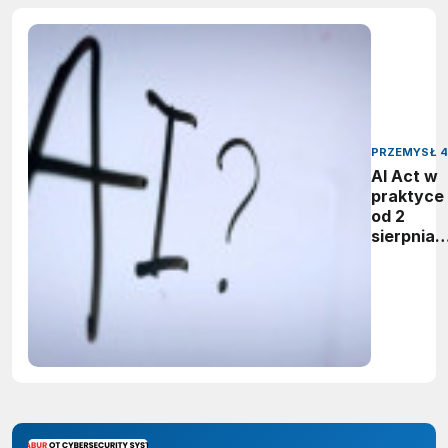
PRZEMYSŁ 4
AI Act w
praktyce 
od 2
sierpnia
firmy maj
obowiąze
ujawnian
zastoso
sztuczne
inteligenc