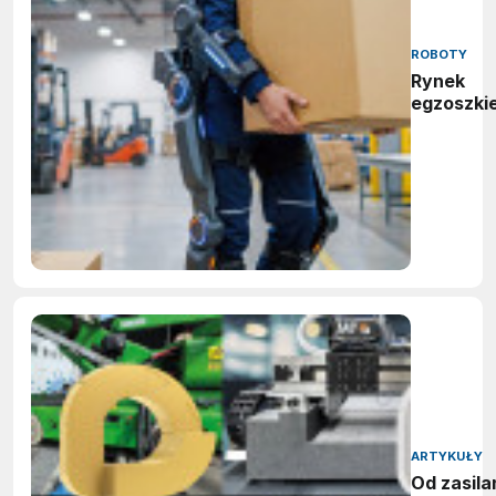
ROBOTY
Rynek
egzoszki
ARTYKUŁY
Od zasila