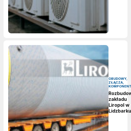
OBUDOWY,
ZŁĄCZA,
KOMPONEN
Rozbudo
zakładu
Liropol w
Lidzbark