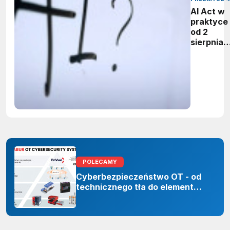
AI Act w
praktyce 
od 2
sierpnia
firmy maj
obowiąze
ujawnian
zastoso
sztuczne
inteligenc
POLECAMY
Cyberbezpieczeństwo OT - od
technicznego tła do elementu
odporności organizacji