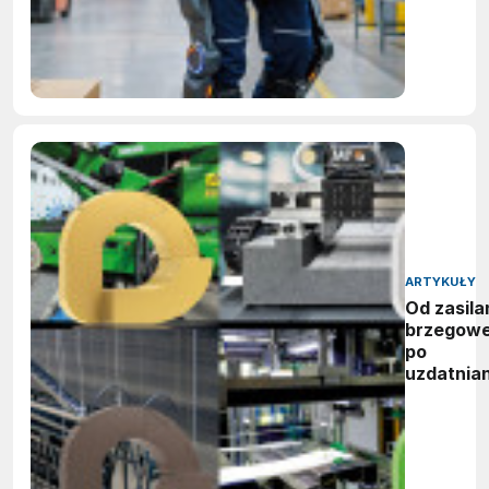
ARTYKUŁY
Od zasila
brzegow
po
uzdatnian
wody:
zwycięzc
nagród
vector
awards