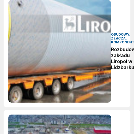
OBUDOWY,
ZŁĄCZA,
KOMPONEN
Rozbudo
zakładu
Liropol w
Lidzbark