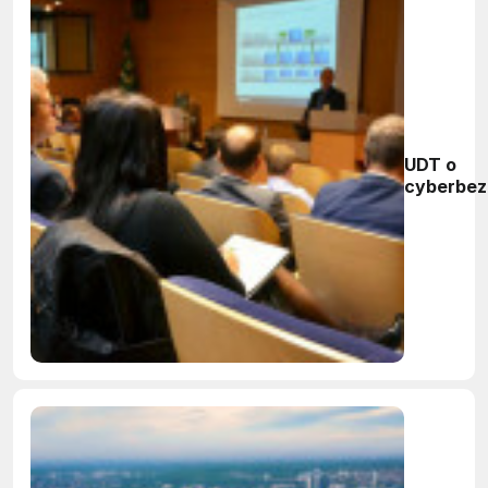
UDT o
cyberbez