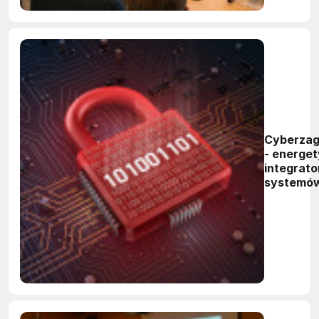
Cyberzag
- energet
integrato
systemó
automaty
celownik