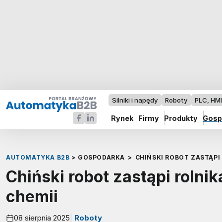
Silniki i napędy
Roboty
PLC, HM
Rynek
Firmy
Produkty
Gosp
AUTOMATYKA B2B
>
GOSPODARKA
>
CHIŃSKI ROBOT ZASTĄPI 
Chiński robot zastąpi rolnika
chemii
08 sierpnia 2025
Roboty