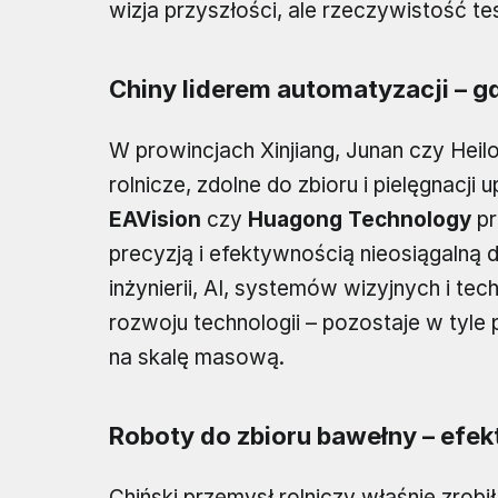
wizja przyszłości, ale rzeczywistość te
Chiny liderem automatyzacji – gd
W prowincjach Xinjiang, Junan czy He
rolnicze, zdolne do zbioru i pielęgnacji
EAVision
czy
Huagong Technology
pr
precyzją i efektywnością nieosiągalną 
inżynierii, AI, systemów wizyjnych i t
rozwoju technologii – pozostaje w tyl
na skalę masową.
Roboty do zbioru bawełny – efe
Chiński przemysł rolniczy właśnie zrobił