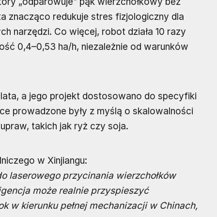
 który „odparowuje” pąk wierzchołkowy bez
ta znacząco redukuje stres fizjologiczny dla
 narzędzi. Co więcej, robot działa 10 razy
ność 0,4–0,53 ha/h, niezależnie od warunków
lata, a jego projekt dostosowano do specyfiki
race prowadzone były z myślą o skalowalności
upraw, takich jak ryż czy soja.
niczego w Xinjiangu:
do laserowego przycinania wierzchołków
ligencja może realnie przyspieszyć
krok w kierunku pełnej mechanizacji w Chinach,