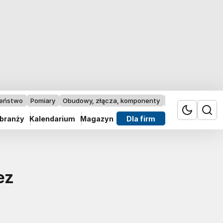
zeństwo
Pomiary
Obudowy, złącza, komponenty
Przemysł 4.0
 branży
Kalendarium
Magazyn
Dla firm
ez