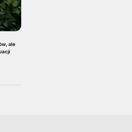
ów, ale
uacji