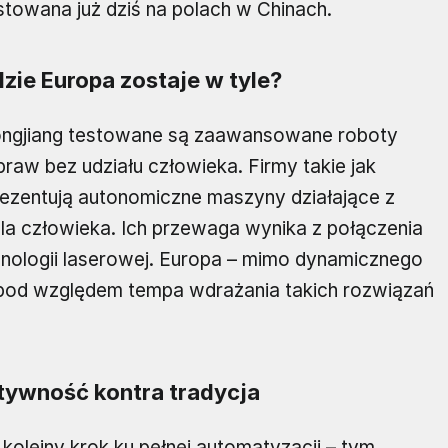
stowana już dziś na polach w Chinach.
zie Europa zostaje w tyle?
ilongjiang testowane są zaawansowane roboty
 upraw bez udziału człowieka. Firmy takie jak
ezentują autonomiczne maszyny działające z
dla człowieka. Ich przewaga wynika z połączenia
echnologii laserowej. Europa – mimo dynamicznego
e pod względem tempa wdrażania takich rozwiązań
ktywność kontra tradycja
 kolejny krok ku pełnej automatyzacji – tym