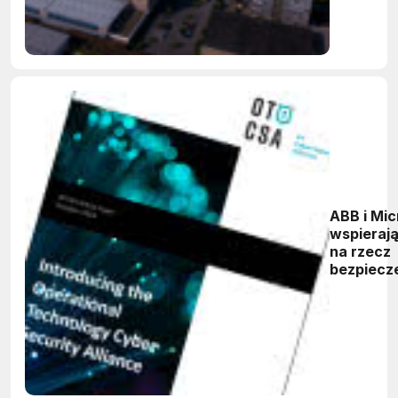
ABB i Mic
wspierają
na rzecz
bezpiecz
cybernet