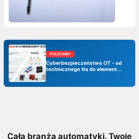
ujawnian
zastoso
sztuczne
inteligenc
POLECAMY
Cyberbezpieczeństwo OT - od
technicznego tła do elementu
odporności organizacji
Cała branża automatyki. Twoje