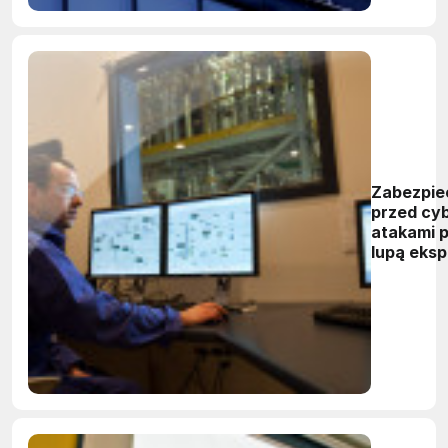
Zabezpie
przed cy
atakami 
lupą eks