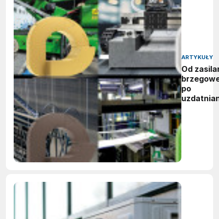
ARTYKUŁY
Od zasila
brzegow
po
uzdatnian
wody:
zwycięzc
nagród
vector
awards
2026