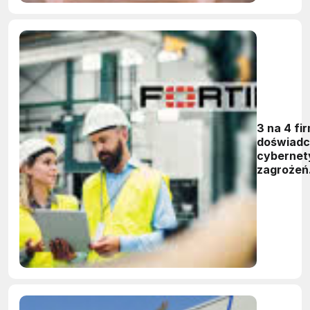
3 na 4 fi
doświadc
cybernet
zagrożeń
systemó
produkcy