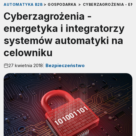
AUTOMATYKA B2B
>
GOSPODARKA
>
CYBERZAGROŻENIA - EN
Cyberzagrożenia -
energetyka i integratorzy
systemów automatyki na
celowniku
27 kwietnia 2018
Bezpieczeństwo