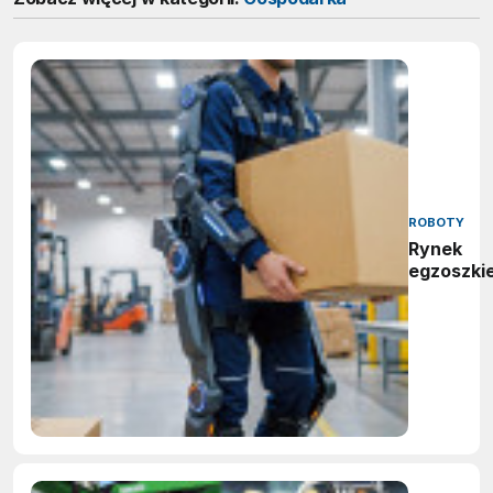
ROBOTY
Rynek
egzoszki