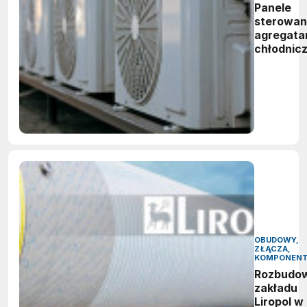
Panele
sterowan
agregata
chłodnic
OBUDOWY,
ZŁĄCZA,
KOMPONEN
Rozbudo
zakładu
Liropol w