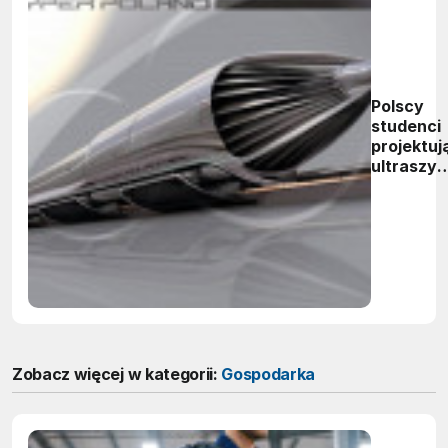
Polscy
studenci
projektuj
ultraszyb
pojazd w
konkursi
firmy
SpaceX
Elona
Muska
Zobacz więcej w kategorii:
Gospodarka