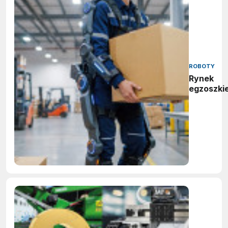
ROBOTY
Rynek
egzoszki