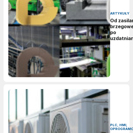
ARTYKUŁY
Od zasila
brzegow
po
uzdatnian
wody:
zwycięzc
nagród
vector
awards
2026
PLC, HMI,
OPROGRAMO