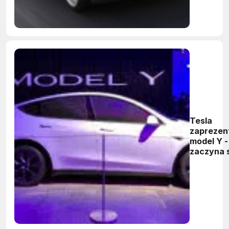
Tesla
zaprezen
model Y -
zaczyna s
39 tys. d