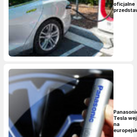
oficjalne
przedsta
Panasonic
Tesla we
na
europejsk
rynek