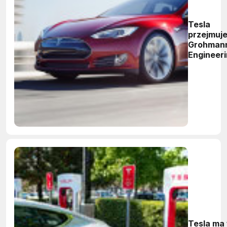
Tesla
przejmuj
Grohman
Engineer
Tesla ma