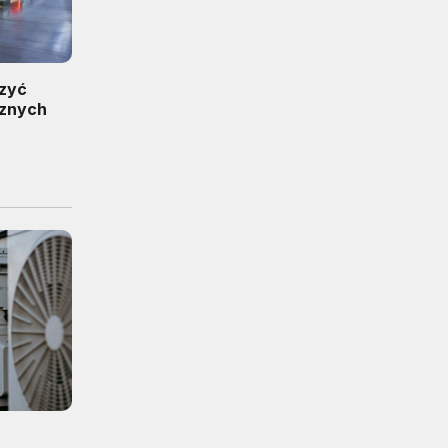
rzyć
cznych