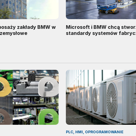
posaży zakłady BMW w
Microsoft i BMW chcą stwo
rzemysłowe
standardy systemów fabry
PLC, HMI, OPROGRAMOWANIE