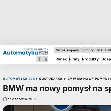
Silniki i napędy
Roboty
PLC, HM
Rynek
Firmy
Produkty
Gosp
AUTOMATYKA B2B
>
GOSPODARKA
>
BMW MA NOWY POMYSŁ 
BMW ma nowy pomysł na sp
27 czerwca 2019