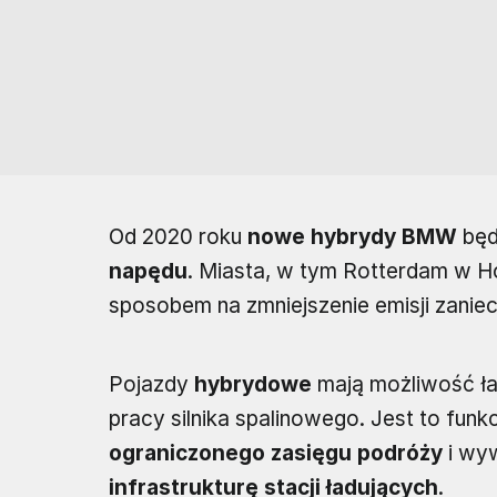
Od 2020 roku
nowe hybrydy BMW
będ
napędu
. Miasta, w tym Rotterdam w Hol
sposobem na zmniejszenie emisji zanie
Pojazdy
hybrydowe
mają możliwość ła
pracy silnika spalinowego. Jest to funk
ograniczonego zasięgu podróży
i wyw
infrastrukturę stacji ładujących
.