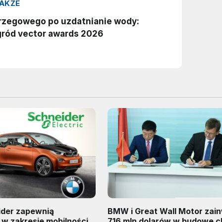
der zapewnią
BMW i Great Wall Motor zai
 w zakresie mobilności
716 mln dolarów w budowę ch