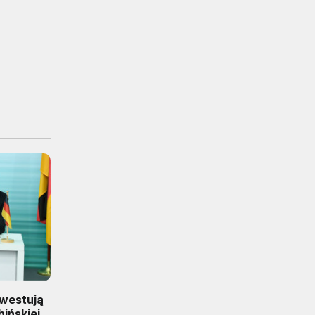
nwestują
ińskiej