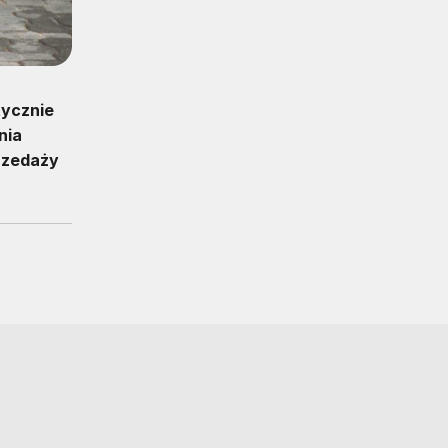
ycznie
nia
rzedaży