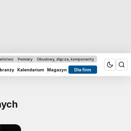
zeństwo
Pomiary
Obudowy, złącza, komponenty
Przemysł 4.0
 branży
Kalendarium
Magazyn
Dla firm
nych