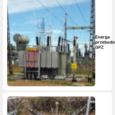
Energa
przebudo
GPZ