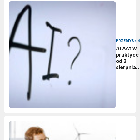
PRZEMYSŁ 4
AI Act w
praktyce 
od 2
sierpnia
firmy maj
obowiąze
ujawnian
zastoso
sztuczne
inteligenc