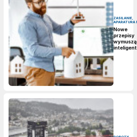
ZASILANIE,
APARATURA 
Nowe
przepisy
wymuszą
inteligen
zarządza
energią.
Polskie
firmy maj
czas do
2027 rok