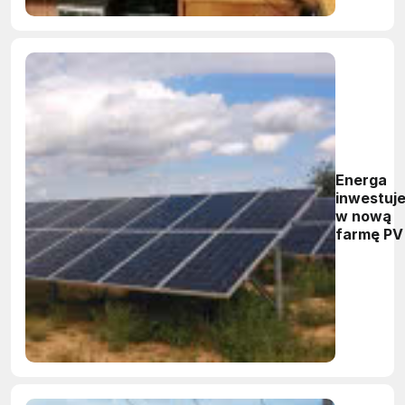
Energa
inwestuj
w nową
farmę PV