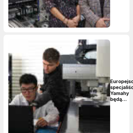
Europejs
specjaliśc
Yamahy
będą
szkoleni 
centrum
firmy
Renex