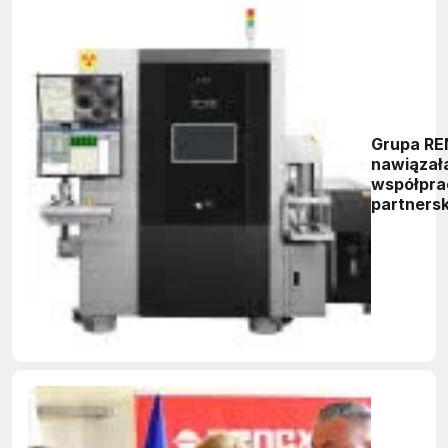
Grupa R
nawiązał
współpra
partnersk
południo
firmą SE