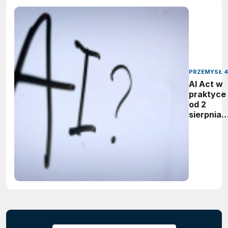
PRZEMYSŁ 4
AI Act w
praktyce 
od 2
sierpnia
firmy maj
obowiąze
ujawnian
zastoso
sztuczne
inteligenc