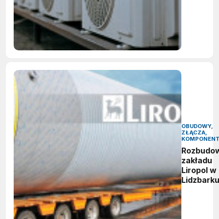
OBUDOWY,
ZŁĄCZA,
KOMPONEN
Rozbudo
zakładu
Liropol w
Lidzbark