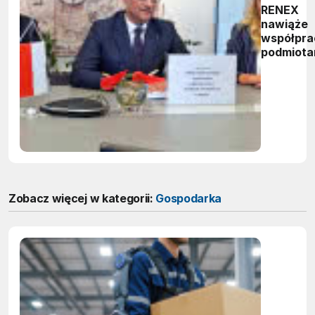
RENEX
nawiąże
współpra
podmiota
marokańs
Zobacz więcej w kategorii:
Gospodarka