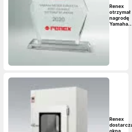
Renex
otrzymał
nagrodę
Yamaha
Most
Valuable
Distribut
Award
Renex
dostarcz
okna