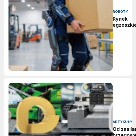
ROBOTY
Rynek
egzoszki
ARTYKUŁY
Od zasila
brzegow