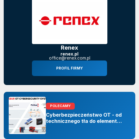
Renex
renex.pl
office@renex.com.pl
PROFIL FIRMY
POLECAMY
Cyberbezpieczeństwo OT - od
technicznego tła do elementu
odporności organizacji